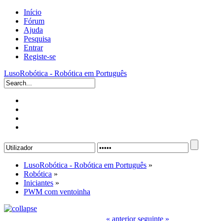
Início
Fórum
Ajuda
Pesquisa
Entrar
Registe-se
LusoRobótica - Robótica em Português
LusoRobótica - Robótica em Português
»
Robótica
»
Iniciantes
»
PWM com ventoinha
« anterior
seguinte »