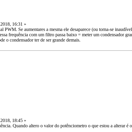
2018, 16:31 »
nal PWM. Se aumentares a mesma ele desaparece (ou torna-se inaudível
ar essa frequência com um filtro passa baixo = meter um condensador gr
e o condensador ter de ser grande demais.
2018, 18:45 »
uência. Quando altero o valor do potênciometro o que estou a alterar é