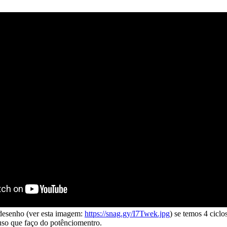
desenho (ver esta imagem:
https://snag.gy/I7Twek.jpg
) se temos 4 cicl
uso que faço do potênciomentro.