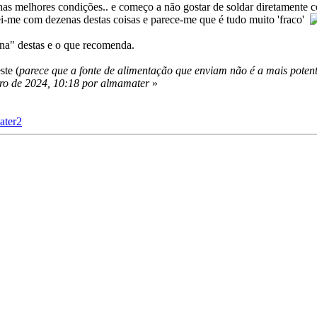
as melhores condições.. e começo a não gostar de soldar diretamente c
ei-me com dezenas destas coisas e parece-me que é tudo muito 'fraco'
a" destas e o que recomenda.
ste (
parece que a fonte de alimentação que enviam não é a mais poten
ro de 2024, 10:18 por almamater
»
ater2