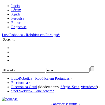
Início
Fórum
Ajuda
Pesquisa
Entrar
Registe-se
LusoRobótica - Robótica em Português
LusoRobótica - Robótica em Português
»
Electrónica
»
Electrónica Geral
(Moderadores:
Sérgio_Sena
,
vicardosof
) »
Spot Welder - O que acham?
« anterior
seguinte »