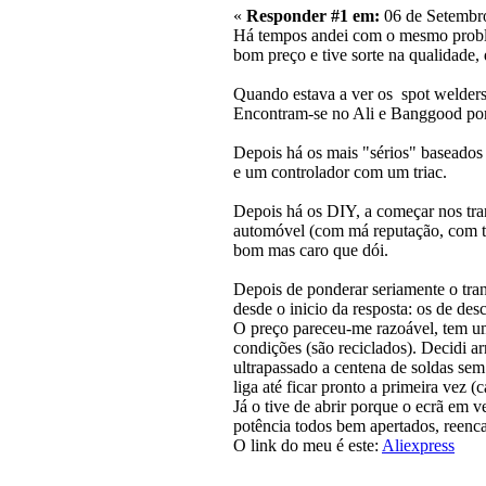
«
Responder #1 em:
06 de Setembro
Há tempos andei com o mesmo problem
bom preço e tive sorte na qualidade
Quando estava a ver os spot welders
Encontram-se no Ali e Banggood por 
Depois há os mais "sérios" baseado
e um controlador com um triac.
Depois há os DIY, a começar nos tra
automóvel (com má reputação, com t
bom mas caro que dói.
Depois de ponderar seriamente o tra
desde o inicio da resposta: os de de
O preço pareceu-me razoável, tem u
condições (são reciclados). Decidi 
ultrapassado a centena de soldas se
liga até ficar pronto a primeira vez (
Já o tive de abrir porque o ecrã em 
potência todos bem apertados, reenca
O link do meu é este:
Aliexpress