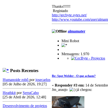
Thanks!!!!!!
Registado
http://grcbyte.sytes.net/
http://www.youtube.com/user/almam
almamater
Mini Robot
Mensagens: 1.970
Posts Recentes
Re: Spot Welder - O que acham?
Humanoide robô
por
josecarlos
[05 de Julho de 2026, 19:27]
«
Responder #3 em:
14 de Setembro
Jm_araujo
já chegou:
Heathkit
por
SerraCabo
[25 de Abril de 2026, 12:48]
Desenvolvimento de projetos