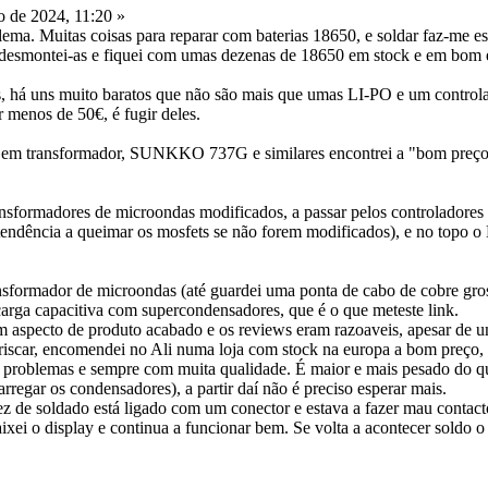
 de 2024, 11:20 »
a. Muitas coisas para reparar com baterias 18650, e soldar faz-me esp
, desmontei-as e fiquei com umas dezenas de 18650 em stock e em bom e
, há uns muito baratos que não são mais que umas LI-PO e um controla
menos de 50€, é fugir deles.
s em transformador, SUNKKO 737G e similares encontrei a "bom preç
nsformadores de microondas modificados, a passar pelos controladores
endência a queimar os mosfets se não forem modificados), e no topo
nsformador de microondas (até guardei uma ponta de cabo de cobre gro
scarga capacitiva com supercondensadores, que é o que meteste link.
m aspecto de produto acabado e os reviews eram razoaveis, apesar de 
arriscar, encomendei no Ali numa loja com stock na europa a bom preço
m problemas e sempre com muita qualidade. É maior e mais pesado do que
carregar os condensadores), a partir daí não é preciso esperar mais.
vez de soldado está ligado com um conector e estava a fazer mau contact
ixei o display e continua a funcionar bem. Se volta a acontecer soldo o