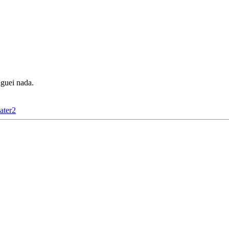
guei nada.
ater2