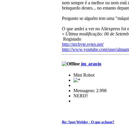
nem sempre é a melhor ou nem está n
brinquedo destes... no entanto depar
Pergunto se alguém tem uma "máquin
O que andei a ver no Aliexpress foi e
«
Última modificação: 06 de Setemb
Registado
http://grcbyte.sytes.net/
http://www.youtube.com/user/almam
jm_araujo
Mini Robot
Mensagens: 2.998
NERD!
Re: Spot Welder - O que acham?