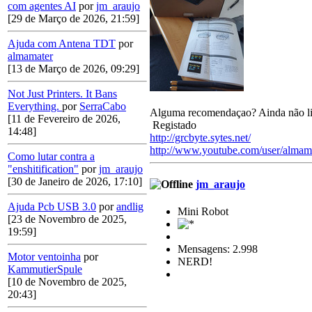
com agentes AI
por
jm_araujo
[29 de Março de 2026, 21:59]
Ajuda com Antena TDT
por
almamater
[13 de Março de 2026, 09:29]
Not Just Printers. It Bans
Everything.
por
SerraCabo
Alguma recomendaçao? Ainda não li
[11 de Fevereiro de 2026,
Registado
14:48]
http://grcbyte.sytes.net/
http://www.youtube.com/user/almam
Como lutar contra a
"enshitification"
por
jm_araujo
[30 de Janeiro de 2026, 17:10]
jm_araujo
Ajuda Pcb USB 3.0
por
andlig
Mini Robot
[23 de Novembro de 2025,
19:59]
Mensagens: 2.998
Motor ventoinha
por
NERD!
KammutierSpule
[10 de Novembro de 2025,
20:43]