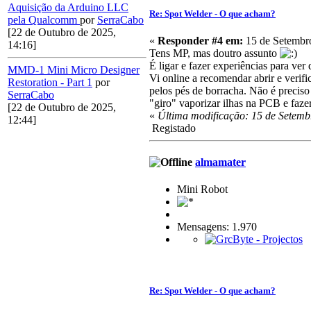
Aquisição da Arduino LLC
Re: Spot Welder - O que acham?
pela Qualcomm
por
SerraCabo
[22 de Outubro de 2025,
«
Responder #4 em:
15 de Setembro
14:16]
Tens MP, mas doutro assunto
É ligar e fazer experiências para ver
MMD-1 Mini Micro Designer
Vi online a recomendar abrir e verif
Restoration - Part 1
por
pelos pés de borracha. Não é preciso
SerraCabo
"giro" vaporizar ilhas na PCB e faze
[22 de Outubro de 2025,
«
Última modificação: 15 de Setemb
12:44]
Registado
almamater
Mini Robot
Mensagens: 1.970
Re: Spot Welder - O que acham?