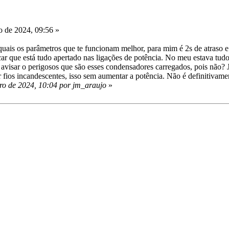
 de 2024, 09:56 »
 quais os parâmetros que te funcionam melhor, para mim é 2s de atraso e
icar que está tudo apertado nas ligações de potência. No meu estava tud
 avisar o perigosos que são esses condensadores carregados, pois não? 
r fios incandescentes, isso sem aumentar a potência. Não é definitivam
ro de 2024, 10:04 por jm_araujo
»