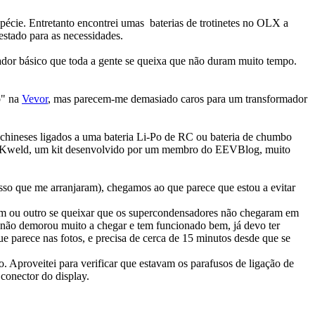
écie. Entretanto encontrei umas baterias de trotinetes no OLX a
stado para as necessidades.
dor básico que toda a gente se queixa que não duram muito tempo.
o" na
Vevor
, mas parecem-me demasiado caros para um transformador
 chineses ligados a uma bateria Li-Po de RC ou bateria de chumbo
 o Kweld, um kit desenvolvido por um membro do EEVBlog, muito
sso que me arranjaram), chegamos ao que parece que estou a evitar
um ou outro se queixar que os supercondensadores não chegaram em
, não demorou muito a chegar e tem funcionado bem, já devo ter
 parece nas fotos, e precisa de cerca de 15 minutos desde que se
o. Aproveitei para verificar que estavam os parafusos de ligação de
 conector do display.