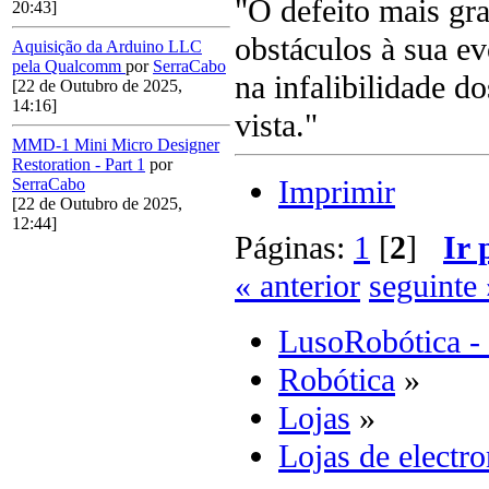
"O defeito mais gr
20:43]
obstáculos à sua e
Aquisição da Arduino LLC
pela Qualcomm
por
SerraCabo
na infalibilidade d
[22 de Outubro de 2025,
14:16]
vista."
MMD-1 Mini Micro Designer
Restoration - Part 1
por
Imprimir
SerraCabo
[22 de Outubro de 2025,
12:44]
Páginas:
1
[
2
]
Ir 
« anterior
seguinte 
LusoRobótica -
Robótica
»
Lojas
»
Lojas de elect