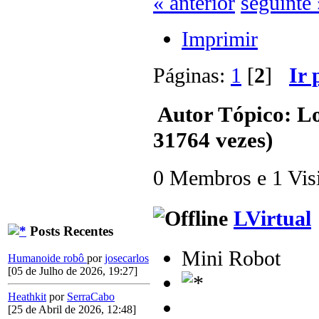
« anterior
seguinte 
Imprimir
Páginas:
1
[
2
]
Ir 
Autor
Tópico: Lo
31764 vezes)
0 Membros e 1 Visit
LVirtual
Posts Recentes
Mini Robot
Humanoide robô
por
josecarlos
[05 de Julho de 2026, 19:27]
Heathkit
por
SerraCabo
[25 de Abril de 2026, 12:48]