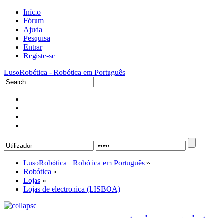
Início
Fórum
Ajuda
Pesquisa
Entrar
Registe-se
LusoRobótica - Robótica em Português
LusoRobótica - Robótica em Português
»
Robótica
»
Lojas
»
Lojas de electronica (LISBOA)