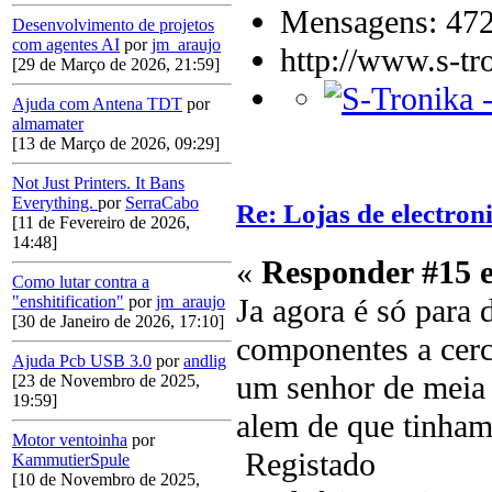
Mensagens: 47
Desenvolvimento de projetos
com agentes AI
por
jm_araujo
http://www.s-tr
[29 de Março de 2026, 21:59]
Ajuda com Antena TDT
por
almamater
[13 de Março de 2026, 09:29]
Not Just Printers. It Bans
Everything.
por
SerraCabo
Re: Lojas de electro
[11 de Fevereiro de 2026,
14:48]
«
Responder #15 
Como lutar contra a
Ja agora é só para 
"enshitification"
por
jm_araujo
[30 de Janeiro de 2026, 17:10]
componentes a cerc
Ajuda Pcb USB 3.0
por
andlig
um senhor de meia i
[23 de Novembro de 2025,
19:59]
alem de que tinham
Motor ventoinha
por
Registado
KammutierSpule
[10 de Novembro de 2025,