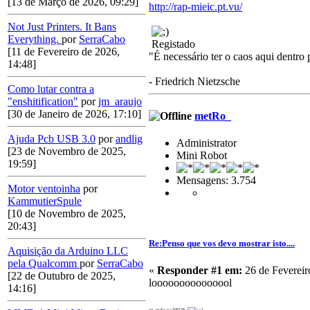
[13 de Março de 2026, 09:29]
http://rap-mieic.pt.vu/
Not Just Printers. It Bans
Everything.
por
SerraCabo
Registado
[11 de Fevereiro de 2026,
"É necessário ter o caos aqui dentro 
14:48]
- Friedrich Nietzsche
Como lutar contra a
"enshitification"
por
jm_araujo
[30 de Janeiro de 2026, 17:10]
metRo_
Ajuda Pcb USB 3.0
por
andlig
Administrator
[23 de Novembro de 2025,
Mini Robot
19:59]
Mensagens: 3.754
Motor ventoinha
por
KammutierSpule
[10 de Novembro de 2025,
20:43]
Re:Penso que vos devo mostrar isto....
Aquisição da Arduino LLC
pela Qualcomm
por
SerraCabo
«
Responder #1 em:
26 de Fevereir
[22 de Outubro de 2025,
looooooooooooool
14:16]
eu ando na FEUP