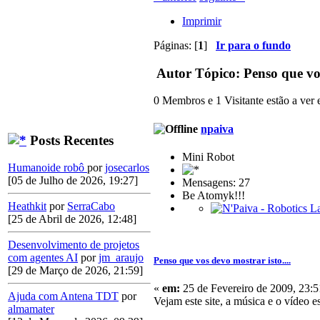
Imprimir
Páginas: [
1
]
Ir para o fundo
Autor
Tópico: Penso que vos
0 Membros e 1 Visitante estão a ver e
npaiva
Posts Recentes
Mini Robot
Humanoide robô
por
josecarlos
[05 de Julho de 2026, 19:27]
Mensagens: 27
Be Atomyk!!!
Heathkit
por
SerraCabo
[25 de Abril de 2026, 12:48]
Desenvolvimento de projetos
com agentes AI
por
jm_araujo
Penso que vos devo mostrar isto....
[29 de Março de 2026, 21:59]
«
em:
25 de Fevereiro de 2009, 23:5
Ajuda com Antena TDT
por
Vejam este site, a música e o vídeo e
almamater