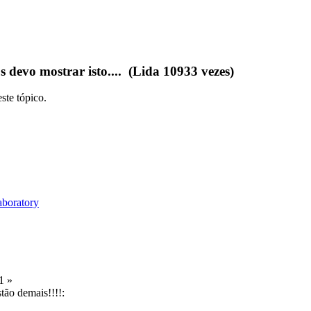
 devo mostrar isto.... (Lida 10933 vezes)
ste tópico.
1 »
stão demais!!!!: