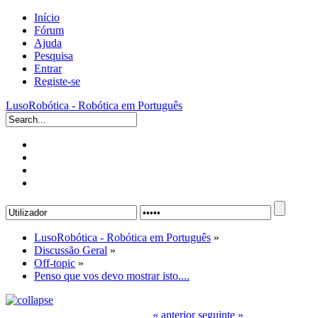
Início
Fórum
Ajuda
Pesquisa
Entrar
Registe-se
LusoRobótica - Robótica em Português
LusoRobótica - Robótica em Português
»
Discussão Geral
»
Off-topic
»
Penso que vos devo mostrar isto....
« anterior
seguinte »