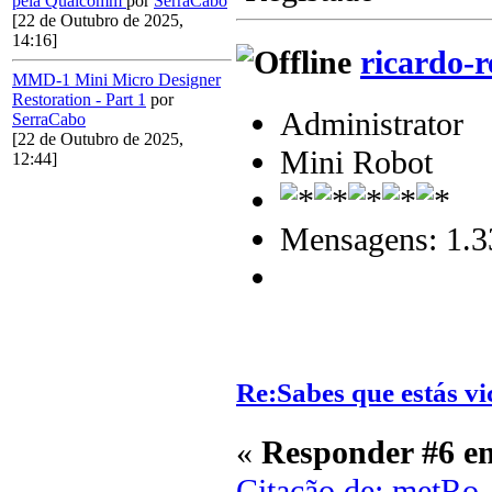
pela Qualcomm
por
SerraCabo
[22 de Outubro de 2025,
14:16]
ricardo-r
MMD-1 Mini Micro Designer
Restoration - Part 1
por
Administrator
SerraCabo
[22 de Outubro de 2025,
Mini Robot
12:44]
Mensagens: 1.3
Re:Sabes que estás vi
«
Responder #6 e
Citação de: metRo