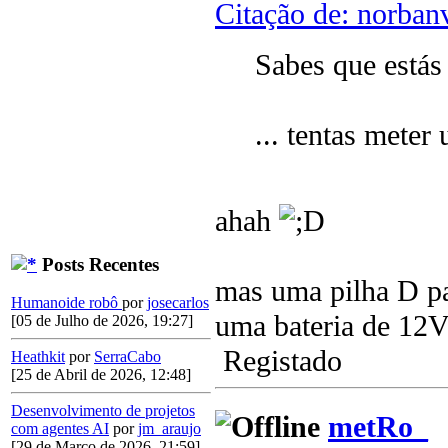
Citação de: norban
Sabes que estás
... tentas mete
ahah
Posts Recentes
mas uma pilha D pa
Humanoide robô
por
josecarlos
uma bateria de 12
[05 de Julho de 2026, 19:27]
Registado
Heathkit
por
SerraCabo
[25 de Abril de 2026, 12:48]
Desenvolvimento de projetos
metRo_
com agentes AI
por
jm_araujo
[29 de Março de 2026, 21:59]