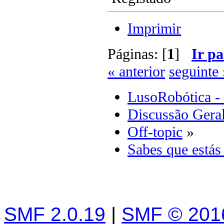
Imprimir
Páginas: [
1
]
Ir pa
« anterior
seguinte 
LusoRobótica -
Discussão Gera
Off-topic
»
Sabes que estás
SMF 2.0.19
|
SMF © 201