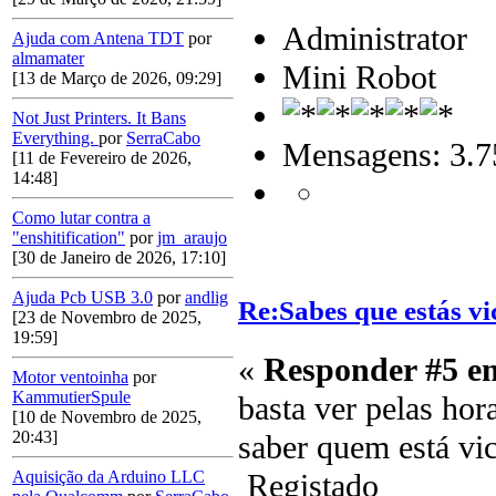
Administrator
Ajuda com Antena TDT
por
almamater
Mini Robot
[13 de Março de 2026, 09:29]
Not Just Printers. It Bans
Everything.
por
SerraCabo
Mensagens: 3.7
[11 de Fevereiro de 2026,
14:48]
Como lutar contra a
"enshitification"
por
jm_araujo
[30 de Janeiro de 2026, 17:10]
Ajuda Pcb USB 3.0
por
andlig
Re:Sabes que estás vi
[23 de Novembro de 2025,
19:59]
«
Responder #5 e
Motor ventoinha
por
KammutierSpule
basta ver pelas hor
[10 de Novembro de 2025,
20:43]
saber quem está vi
Registado
Aquisição da Arduino LLC