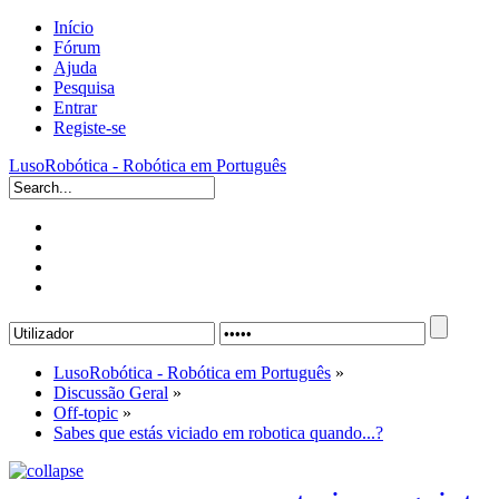
Início
Fórum
Ajuda
Pesquisa
Entrar
Registe-se
LusoRobótica - Robótica em Português
LusoRobótica - Robótica em Português
»
Discussão Geral
»
Off-topic
»
Sabes que estás viciado em robotica quando...?