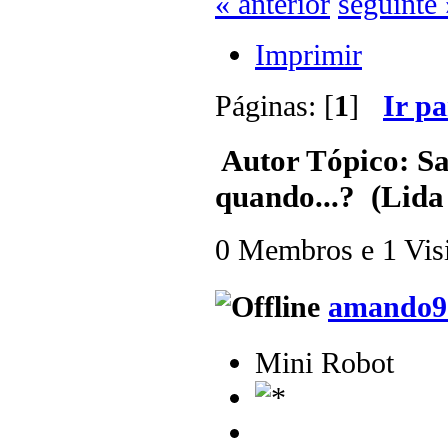
« anterior
seguinte 
Imprimir
Páginas: [
1
]
Ir p
Autor
Tópico: Sa
quando...? (Lida
0 Membros e 1 Visit
amando9
Mini Robot