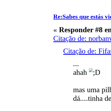
Re:Sabes que estás vi
«
Responder #8 e
Citação de: norban
Citação de: Fif
...
ahah
mas uma pil
dá....tinha 