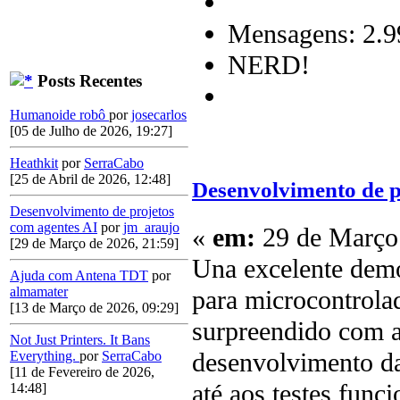
Mensagens: 2.9
NERD!
Posts Recentes
Humanoide robô
por
josecarlos
[05 de Julho de 2026, 19:27]
Heathkit
por
SerraCabo
[25 de Abril de 2026, 12:48]
Desenvolvimento de p
Desenvolvimento de projetos
com agentes AI
por
jm_araujo
«
em:
29 de Março 
[29 de Março de 2026, 21:59]
Una excelente dem
Ajuda com Antena TDT
por
almamater
para microcontrolad
[13 de Março de 2026, 09:29]
surpreendido com a
Not Just Printers. It Bans
desenvolvimento da
Everything.
por
SerraCabo
[11 de Fevereiro de 2026,
até aos testes func
14:48]