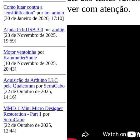
ver com atenção.
Como lutar contra a
"enshitification"
por
jm_araujo
[30 de Janeiro de 2026, 17:10]
Ajuda Pcb USB 3.0
por
andlig
[23 de Novembro de 2025,
19:59]
Motor ventoinha
por
KammutierSpule
[10 de Novembro de 2025,
20:43]
Aquisição da Arduino LLC
pela Qualcomm
por
SerraCabo
[22 de Outubro de 2025,
14:16]
MMD-1 Mini Micro Designer
Restoration - Part 1
por
SerraCabo
[22 de Outubro de 2025,
12:44]