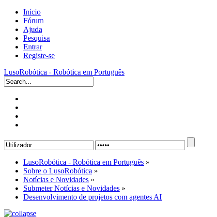
Início
Fórum
Ajuda
Pesquisa
Entrar
Registe-se
LusoRobótica - Robótica em Português
LusoRobótica - Robótica em Português
»
Sobre o LusoRobótica
»
Notícias e Novidades
»
Submeter Notícias e Novidades
»
Desenvolvimento de projetos com agentes AI