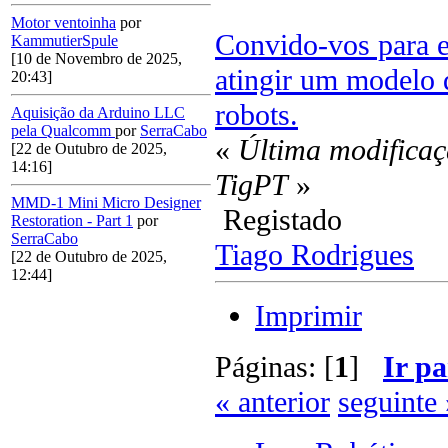
Motor ventoinha
por
Convido-vos para 
KammutierSpule
[10 de Novembro de 2025,
atingir um modelo d
20:43]
robots.
Aquisição da Arduino LLC
pela Qualcomm
por
SerraCabo
«
Última modificaç
[22 de Outubro de 2025,
14:16]
TigPT
»
MMD-1 Mini Micro Designer
Registado
Restoration - Part 1
por
SerraCabo
Tiago Rodrigues
[22 de Outubro de 2025,
12:44]
Imprimir
Páginas: [
1
]
Ir pa
« anterior
seguinte 