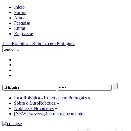
Início
Fórum
Ajuda
Pesquisa
Entrar
Registe-se
LusoRobótica - Robótica em Português
LusoRobótica - Robótica em Português
»
Sobre o LusoRobótica
»
Notícias e Novidades
»
[NEW] Navegação com mapeamento