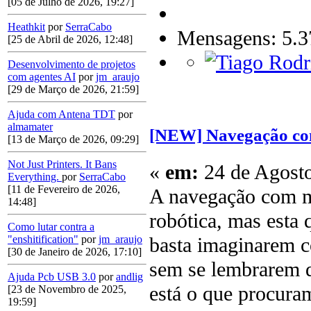
[05 de Julho de 2026, 19:27]
Heathkit
por
SerraCabo
Mensagens: 5.3
[25 de Abril de 2026, 12:48]
Desenvolvimento de projetos
com agentes AI
por
jm_araujo
[29 de Março de 2026, 21:59]
Ajuda com Antena TDT
por
almamater
[NEW] Navegação c
[13 de Março de 2026, 09:29]
Not Just Printers. It Bans
«
em:
24 de Agosto
Everything.
por
SerraCabo
[11 de Fevereiro de 2026,
A navegação com m
14:48]
robótica, mas esta
Como lutar contra a
basta imaginarem c
"enshitification"
por
jm_araujo
[30 de Janeiro de 2026, 17:10]
sem se lembrarem 
Ajuda Pcb USB 3.0
por
andlig
está o que procuram
[23 de Novembro de 2025,
19:59]