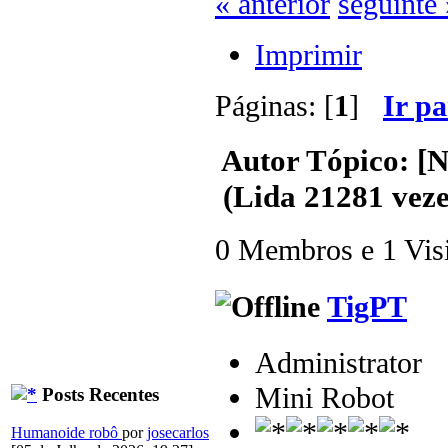
« anterior
seguinte 
Imprimir
Páginas: [
1
]
Ir p
Autor
Tópico: [
(Lida 21281 veze
0 Membros e 1 Visit
TigPT
Administrator
Mini Robot
Posts Recentes
Humanoide robô
por
josecarlos