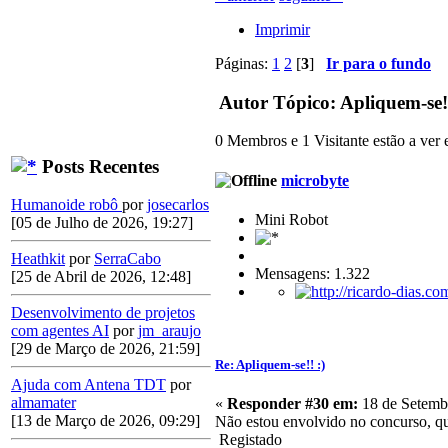
Imprimir
Páginas:
1
2
[
3
]
Ir para o fundo
Autor
Tópico: Apliquem-se!!
0 Membros e 1 Visitante estão a ver e
Posts Recentes
microbyte
Humanoide robô
por
josecarlos
Mini Robot
[05 de Julho de 2026, 19:27]
Heathkit
por
SerraCabo
Mensagens: 1.322
[25 de Abril de 2026, 12:48]
Desenvolvimento de projetos
com agentes AI
por
jm_araujo
[29 de Março de 2026, 21:59]
Re: Apliquem-se!! :)
Ajuda com Antena TDT
por
almamater
«
Responder #30 em:
18 de Setembr
[13 de Março de 2026, 09:29]
Não estou envolvido no concurso, que
Registado