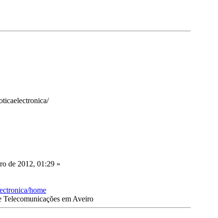
oticaelectronica/
o de 2012, 01:29 »
electronica/home
 e Telecomunicações em Aveiro