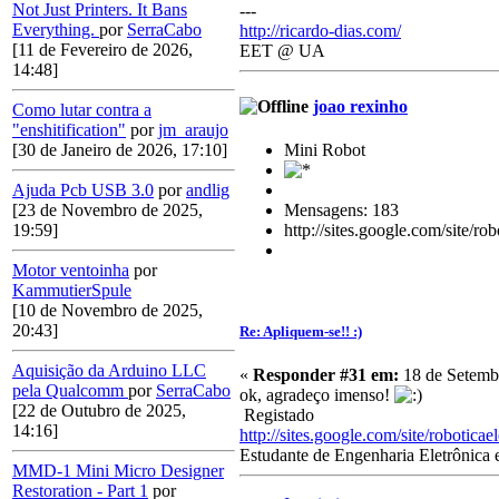
Not Just Printers. It Bans
---
Everything.
por
SerraCabo
http://ricardo-dias.com/
[11 de Fevereiro de 2026,
EET @ UA
14:48]
joao rexinho
Como lutar contra a
"enshitification"
por
jm_araujo
Mini Robot
[30 de Janeiro de 2026, 17:10]
Ajuda Pcb USB 3.0
por
andlig
Mensagens: 183
[23 de Novembro de 2025,
http://sites.google.com/site/rob
19:59]
Motor ventoinha
por
KammutierSpule
[10 de Novembro de 2025,
20:43]
Re: Apliquem-se!! :)
Aquisição da Arduino LLC
«
Responder #31 em:
18 de Setembr
pela Qualcomm
por
SerraCabo
ok, agradeço imenso!
[22 de Outubro de 2025,
Registado
14:16]
http://sites.google.com/site/robotica
Estudante de Engenharia Eletrônica
MMD-1 Mini Micro Designer
Restoration - Part 1
por