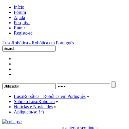
Início
Fórum
Ajuda
Pesquisa
Entrar
Registe-se
LusoRobótica - Robótica em Português
LusoRobótica - Robótica em Português
»
Sobre o LusoRobótica
»
Notícias e Novidades
»
Apliquem-se!! :)
« anterior
seguinte »