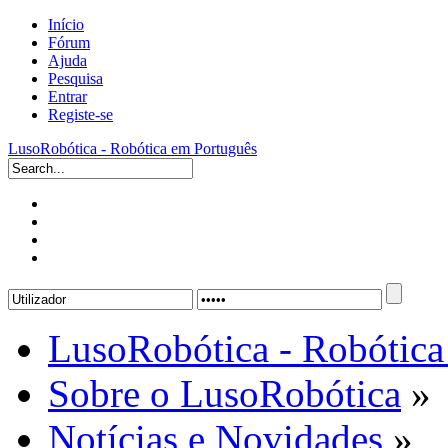
Início
Fórum
Ajuda
Pesquisa
Entrar
Registe-se
LusoRobótica - Robótica em Português
LusoRobótica - Robótica
Sobre o LusoRobótica
»
Notícias e Novidades
»