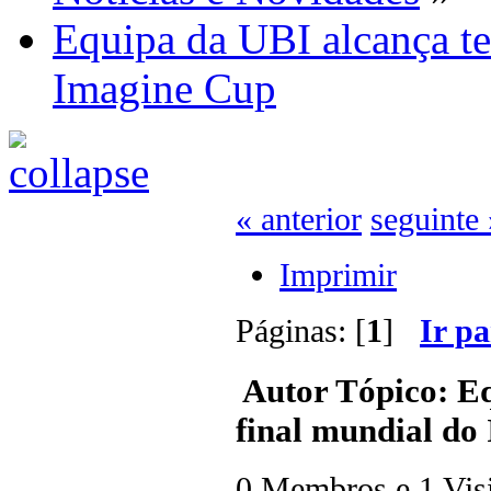
Equipa da UBI alcança te
Imagine Cup
« anterior
seguinte 
Imprimir
Páginas: [
1
]
Ir p
Autor
Tópico: Eq
final mundial do
0 Membros e 1 Visit