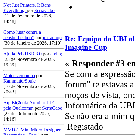
Not Just Printers. It Bans
Everything.
por
SerraCabo
[11 de Fevereiro de 2026,
14:48]
Como lutar contra a
Re: Equipa da UBI alc
"enshitification"
por
jm_araujo
[30 de Janeiro de 2026, 17:10]
Imagine Cup
Ajuda Pcb USB 3.0
por
andlig
[23 de Novembro de 2025,
«
Responder #3 e
19:59]
Se com a expressão
Motor ventoinha
por
KammutierSpule
forum" te estavas 
[10 de Novembro de 2025,
20:43]
moços de vista, on
Aquisição da Arduino LLC
Informática da UBI
pela Qualcomm
por
SerraCabo
Se não era a mim qu
[22 de Outubro de 2025,
14:16]
Registado
MMD-1 Mini Micro Designer