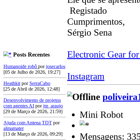
Registado
Cumprimentos,
Sérgio Sena
Electronic Gear fo
Posts Recentes
Humanoide robô
por
josecarlos
[05 de Julho de 2026, 19:27]
Instagram
Heathkit
por
SerraCabo
[25 de Abril de 2026, 12:48]
poliveira
Desenvolvimento de projetos
com agentes AI
por
jm_araujo
[29 de Março de 2026, 21:59]
Mini Robot
Ajuda com Antena TDT
por
almamater
Mensagens: 33
[13 de Março de 2026, 09:29]