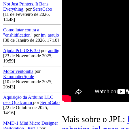
Not Just Printers. It Bans
Everything.
por
SerraCabo
[11 de Fevereiro de 2026,
14:48]
Como lutar contra a
"enshitification"
por
jm_araujo
[30 de Janeiro de 2026, 17:10]
Ajuda Pcb USB 3.0
por
andlig
[23 de Novembro de 2025,
19:59]
Motor ventoinha
por
KammutierSpule
[10 de Novembro de 2025,
20:43]
Aquisição da Arduino LLC
pela Qualcomm
por
SerraCabo
[22 de Outubro de 2025,
14:16]
Mais sobre o JPL:
MMD-1 Mini Micro Designer
Restoration - Part 1
por