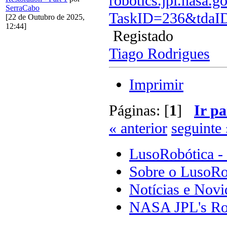
robotics.jpl.nasa.
SerraCabo
TaskID=236&tdaI
[22 de Outubro de 2025,
12:44]
Registado
Tiago Rodrigues
Imprimir
Páginas: [
1
]
Ir pa
« anterior
seguinte 
LusoRobótica -
Sobre o LusoRo
Notícias e Novi
NASA JPL's Ro