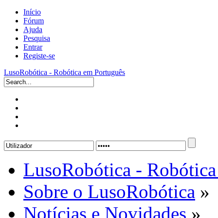
Início
Fórum
Ajuda
Pesquisa
Entrar
Registe-se
LusoRobótica - Robótica em Português
LusoRobótica - Robótica
Sobre o LusoRobótica
»
Notícias e Novidades
»