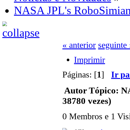
NASA JPL's RoboSimian
« anterior
seguinte 
Imprimir
Páginas: [
1
]
Ir p
Autor
Tópico: N
38780 vezes)
0 Membros e 1 Visit