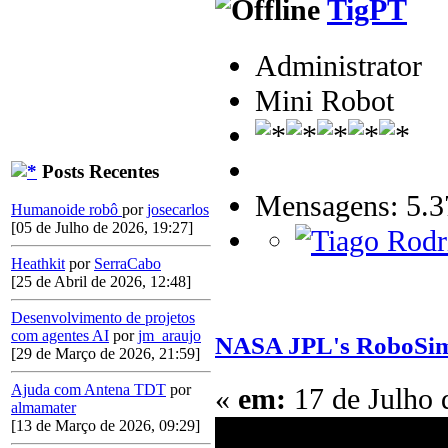
TigPT
Administrator
Mini Robot
Posts Recentes
Mensagens: 5.3
Humanoide robô
por
josecarlos
[05 de Julho de 2026, 19:27]
Heathkit
por
SerraCabo
[25 de Abril de 2026, 12:48]
Desenvolvimento de projetos
com agentes AI
por
jm_araujo
NASA JPL's RoboSim
[29 de Março de 2026, 21:59]
Ajuda com Antena TDT
por
«
em:
17 de Julho 
almamater
[13 de Março de 2026, 09:29]