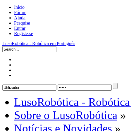
Início
Fórum
Ajuda
Pesquisa
Entrar
Registe-se
LusoRobótica - Robótica em Português
LusoRobótica - Robótica
Sobre o LusoRobótica
»
Notícias e Novidades
»