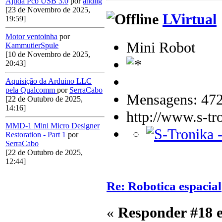
Ajuda Pcb USB 3.0
por
andlig
[23 de Novembro de 2025,
LVirtual
19:59]
Motor ventoinha
por
Mini Robot
KammutierSpule
[10 de Novembro de 2025,
20:43]
Aquisição da Arduino LLC
pela Qualcomm
por
SerraCabo
Mensagens: 47
[22 de Outubro de 2025,
14:16]
http://www.s-tr
MMD-1 Mini Micro Designer
Restoration - Part 1
por
SerraCabo
[22 de Outubro de 2025,
12:44]
Re: Robotica espacial
«
Responder #18 