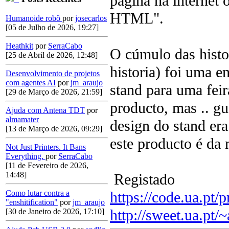
pagina na internet 
HTML".
Humanoide robô
por
josecarlos
[05 de Julho de 2026, 19:27]
Heathkit
por
SerraCabo
O cúmulo das histo
[25 de Abril de 2026, 12:48]
historia) foi uma 
Desenvolvimento de projetos
com agentes AI
por
jm_araujo
stand para uma feir
[29 de Março de 2026, 21:59]
producto, mas .. gu
Ajuda com Antena TDT
por
almamater
design do stand er
[13 de Março de 2026, 09:29]
este producto é da
Not Just Printers. It Bans
Everything.
por
SerraCabo
[11 de Fevereiro de 2026,
14:48]
Registado
https://code.ua.pt/p
Como lutar contra a
"enshitification"
por
jm_araujo
http://sweet.ua.pt/
[30 de Janeiro de 2026, 17:10]