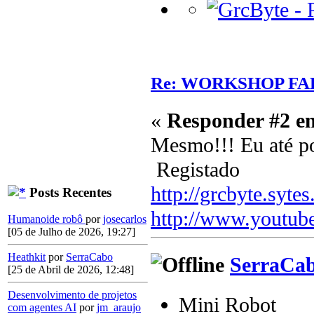
Re: WORKSHOP FA
«
Responder #2 e
Mesmo!!! Eu até po
Registado
http://grcbyte.sytes
Posts Recentes
http://www.youtub
Humanoide robô
por
josecarlos
[05 de Julho de 2026, 19:27]
Heathkit
por
SerraCabo
SerraCa
[25 de Abril de 2026, 12:48]
Desenvolvimento de projetos
Mini Robot
com agentes AI
por
jm_araujo