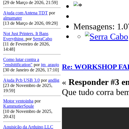
[29 de Março de 2026, 21:59]
Ajuda com Antena TDT
por
almamater
[13 de Março de 2026, 09:29]
Mensagens: 1.0
Not Just Printers. It Bans
Everything.
por
SerraCabo
[11 de Fevereiro de 2026,
14:48]
Como lutar contra a
"enshitification"
por
jm_araujo
Re: WORKSHOP FA
[30 de Janeiro de 2026, 17:10]
«
Responder #3 e
Ajuda Pcb USB 3.0
por
andlig
[23 de Novembro de 2025,
Que tudo corra be
19:59]
Motor ventoinha
por
KammutierSpule
[10 de Novembro de 2025,
20:43]
Aquisição da Arduino LLC