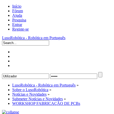
Início
Fórum
Ajuda
Pesquisa
Entrar
Registe-se
LusoRobótica - Robótica em Português
LusoRobótica - Robótica em Português
»
Sobre o LusoRobótica
»
Notícias e Novidades
»
Submeter Notícias e Novidades
»
WORKSHOP FABRICAÇÃO DE PCBs