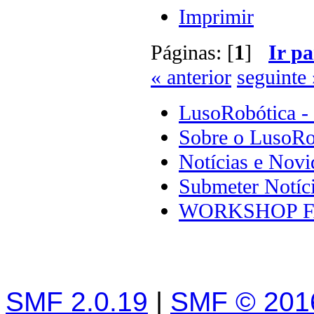
Imprimir
Páginas: [
1
]
Ir pa
« anterior
seguinte 
LusoRobótica -
Sobre o LusoRo
Notícias e Novi
Submeter Notíc
WORKSHOP F
SMF 2.0.19
|
SMF © 201