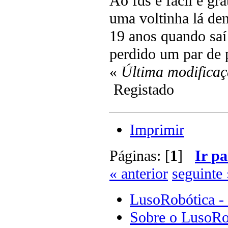
Ao fds é fácil e gra
uma voltinha lá den
19 anos quando saí 
perdido um par de p
«
Última modificaç
Registado
Imprimir
Páginas: [
1
]
Ir pa
« anterior
seguinte 
LusoRobótica -
Sobre o LusoRo