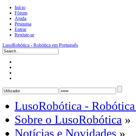
Início
Fórum
Ajuda
Pesquisa
Entrar
Registe-se
LusoRobótica - Robótica em Português
LusoRobótica - Robótica
Sobre o LusoRobótica
»
Notícias e Novidades
»