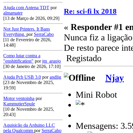
Ajuda com Antena TDT
por
Re: sci-fi lx 2018
almamater
[13 de Março de 2026, 09:29]
«
Responder #1 e
Not Just Printers. It Bans
Everything.
por
SerraCabo
Nunca fiz a ligação
[11 de Fevereiro de 2026,
14:48]
De resto parece int
Registado
Como lutar contra a
"enshitification"
por
jm_araujo
[30 de Janeiro de 2026, 17:10]
Njay
Ajuda Pcb USB 3.0
por
andlig
[23 de Novembro de 2025,
19:59]
Mini Robot
Motor ventoinha
por
KammutierSpule
[10 de Novembro de 2025,
20:43]
Mensagens: 3.5
Aquisição da Arduino LLC
pela Qualcomm
por
SerraCabo