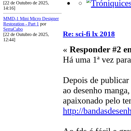
[22 de Outubro de 2025,
14:16]
MMD-1 Mini Micro Designer
Restoration - Part 1
por
SerraCabo
Re: sci-fi lx 2018
[22 de Outubro de 2025,
12:44]
«
Responder #2 e
Há uma 1ª vez par
Depois de publicar
ao desenho manga, f
apaixonado pelo te
http://bandasdesen