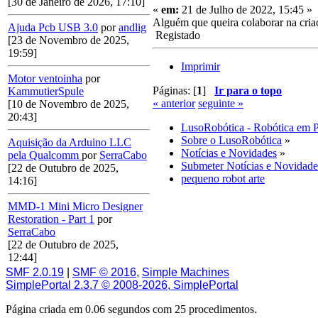
[30 de Janeiro de 2026, 17:10]
«
em:
21 de Julho de 2022, 15:45 »
Alguém que queira colaborar na cri
Ajuda Pcb USB 3.0
por
andlig
Registado
[23 de Novembro de 2025,
19:59]
Imprimir
Motor ventoinha
por
Páginas: [
1
]
Ir para o topo
KammutierSpule
« anterior
seguinte »
[10 de Novembro de 2025,
20:43]
LusoRobótica - Robótica em 
Sobre o LusoRobótica
»
Aquisição da Arduino LLC
Notícias e Novidades
»
pela Qualcomm
por
SerraCabo
Submeter Notícias e Novidade
[22 de Outubro de 2025,
pequeno robot arte
14:16]
MMD-1 Mini Micro Designer
Restoration - Part 1
por
SerraCabo
[22 de Outubro de 2025,
12:44]
SMF 2.0.19
|
SMF © 2016
,
Simple Machines
SimplePortal 2.3.7 © 2008-2026, SimplePortal
Página criada em 0.06 segundos com 25 procedimentos.