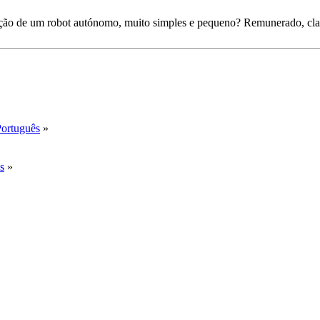
ação de um robot autónomo, muito simples e pequeno? Remunerado, cla
Português
»
s
»