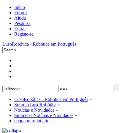
Início
Fórum
Ajuda
Pesquisa
Entrar
Registe-se
LusoRobótica - Robótica em Português
LusoRobótica - Robótica em Português
»
Sobre o LusoRobótica
»
Notícias e Novidades
»
Submeter Notícias e Novidades
»
pequeno robot arte