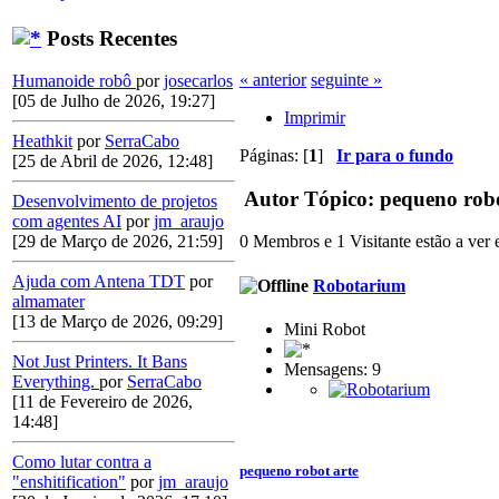
Posts Recentes
« anterior
seguinte »
Humanoide robô
por
josecarlos
[05 de Julho de 2026, 19:27]
Imprimir
Heathkit
por
SerraCabo
Páginas: [
1
]
Ir para o fundo
[25 de Abril de 2026, 12:48]
Autor
Tópico: pequeno robo
Desenvolvimento de projetos
com agentes AI
por
jm_araujo
[29 de Março de 2026, 21:59]
0 Membros e 1 Visitante estão a ver e
Ajuda com Antena TDT
por
Robotarium
almamater
[13 de Março de 2026, 09:29]
Mini Robot
Not Just Printers. It Bans
Mensagens: 9
Everything.
por
SerraCabo
[11 de Fevereiro de 2026,
14:48]
Como lutar contra a
pequeno robot arte
"enshitification"
por
jm_araujo