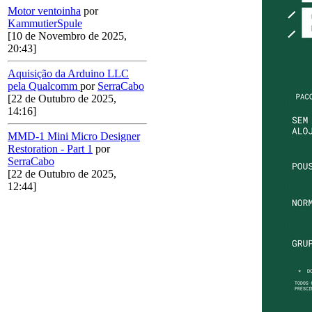
Motor ventoinha
por
KammutierSpule
[10 de Novembro de 2025,
20:43]
Aquisição da Arduino LLC
pela Qualcomm
por
SerraCabo
[22 de Outubro de 2025,
14:16]
MMD-1 Mini Micro Designer
Restoration - Part 1
por
SerraCabo
[22 de Outubro de 2025,
12:44]