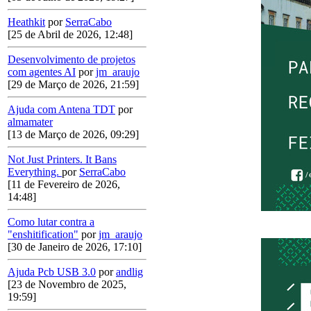
Heathkit
por
SerraCabo
[25 de Abril de 2026, 12:48]
Desenvolvimento de projetos
com agentes AI
por
jm_araujo
[29 de Março de 2026, 21:59]
Ajuda com Antena TDT
por
almamater
[13 de Março de 2026, 09:29]
Not Just Printers. It Bans
Everything.
por
SerraCabo
[11 de Fevereiro de 2026,
14:48]
Como lutar contra a
"enshitification"
por
jm_araujo
[30 de Janeiro de 2026, 17:10]
Ajuda Pcb USB 3.0
por
andlig
[23 de Novembro de 2025,
19:59]