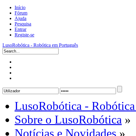
Início
Fórum
Ajuda
Pesquisa
Entrar
Registe-se
LusoRobótica - Robótica em Português
LusoRobótica - Robótica
Sobre o LusoRobótica
»
Notícias e Novidades
»