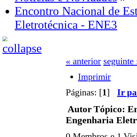
Encontro Nacional de Es
Eletrotécnica - ENE3
« anterior
seguinte 
Imprimir
Páginas: [
1
]
Ir p
Autor
Tópico: En
Engenharia Eletr
0 Membros e 1 Visit