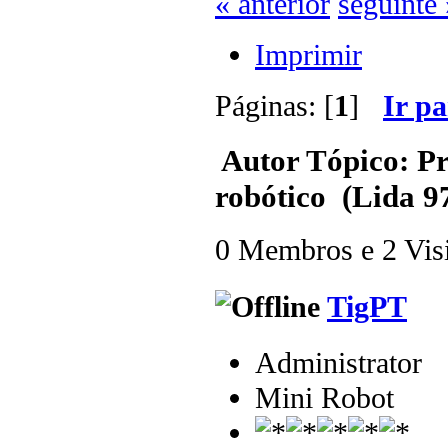
« anterior
seguinte 
Imprimir
Páginas: [
1
]
Ir p
Autor
Tópico: Pr
robótico (Lida 9
0 Membros e 2 Visit
TigPT
Administrator
Mini Robot