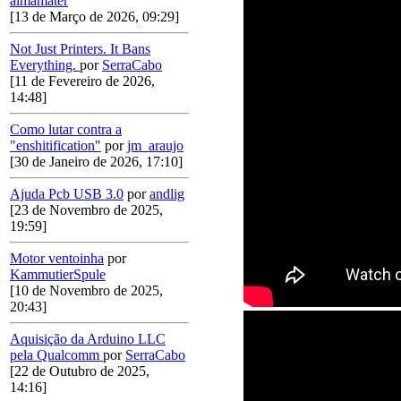
almamater
[13 de Março de 2026, 09:29]
Not Just Printers. It Bans
Everything.
por
SerraCabo
[11 de Fevereiro de 2026,
14:48]
Como lutar contra a
"enshitification"
por
jm_araujo
[30 de Janeiro de 2026, 17:10]
Ajuda Pcb USB 3.0
por
andlig
[23 de Novembro de 2025,
19:59]
Motor ventoinha
por
KammutierSpule
[10 de Novembro de 2025,
20:43]
Aquisição da Arduino LLC
pela Qualcomm
por
SerraCabo
[22 de Outubro de 2025,
14:16]