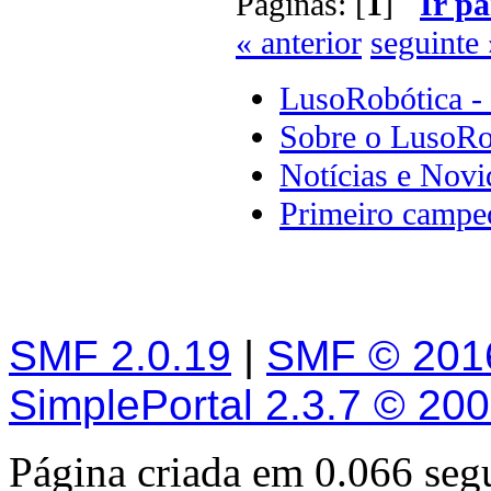
Páginas: [
1
]
Ir pa
« anterior
seguinte 
LusoRobótica -
Sobre o LusoRo
Notícias e Novi
Primeiro campeo
SMF 2.0.19
|
SMF © 201
SimplePortal 2.3.7 © 20
Página criada em 0.066 se