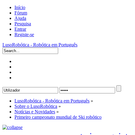
Início
Fórum
Ajuda
Pesquisa
Entrar
Registe-se
LusoRobótica - Robótica em Português
LusoRobótica - Robótica em Português
»
Sobre o LusoRobótica
»
Notícias e Novidades
»
Primeiro campeonato mundial de Ski robótico