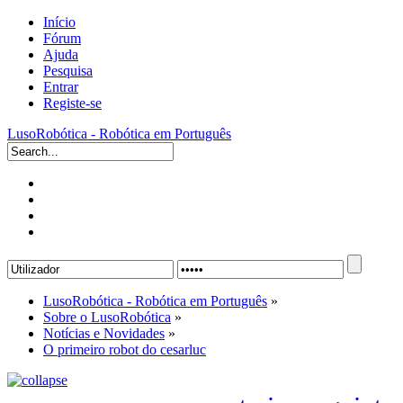
Início
Fórum
Ajuda
Pesquisa
Entrar
Registe-se
LusoRobótica - Robótica em Português
LusoRobótica - Robótica em Português
»
Sobre o LusoRobótica
»
Notícias e Novidades
»
O primeiro robot do cesarluc