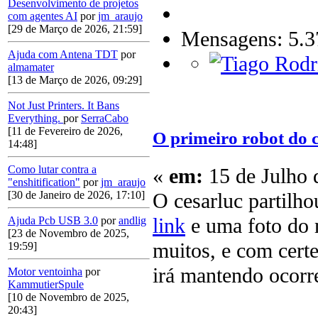
Desenvolvimento de projetos
com agentes AI
por
jm_araujo
[29 de Março de 2026, 21:59]
Mensagens: 5.3
Ajuda com Antena TDT
por
almamater
[13 de Março de 2026, 09:29]
Not Just Printers. It Bans
Everything.
por
SerraCabo
[11 de Fevereiro de 2026,
O primeiro robot do 
14:48]
Como lutar contra a
«
em:
15 de Julho 
"enshitification"
por
jm_araujo
O cesarluc partilho
[30 de Janeiro de 2026, 17:10]
link
e uma foto do 
Ajuda Pcb USB 3.0
por
andlig
[23 de Novembro de 2025,
muitos, e com cert
19:59]
irá mantendo ocorre
Motor ventoinha
por
KammutierSpule
[10 de Novembro de 2025,
20:43]