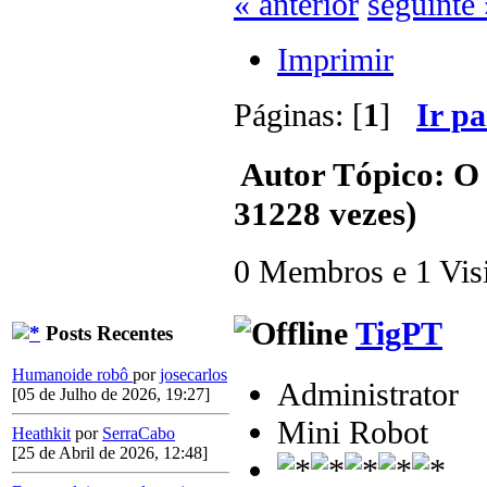
« anterior
seguinte 
Imprimir
Páginas: [
1
]
Ir p
Autor
Tópico: O 
31228 vezes)
0 Membros e 1 Visit
TigPT
Posts Recentes
Humanoide robô
por
josecarlos
Administrator
[05 de Julho de 2026, 19:27]
Mini Robot
Heathkit
por
SerraCabo
[25 de Abril de 2026, 12:48]