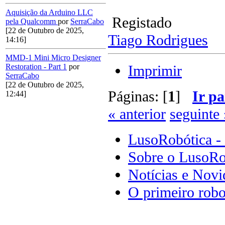
Aquisição da Arduino LLC
Registado
pela Qualcomm
por
SerraCabo
[22 de Outubro de 2025,
Tiago Rodrigues
14:16]
MMD-1 Mini Micro Designer
Imprimir
Restoration - Part 1
por
SerraCabo
[22 de Outubro de 2025,
Páginas: [
1
]
Ir pa
12:44]
« anterior
seguinte 
LusoRobótica -
Sobre o LusoRo
Notícias e Novi
O primeiro robo