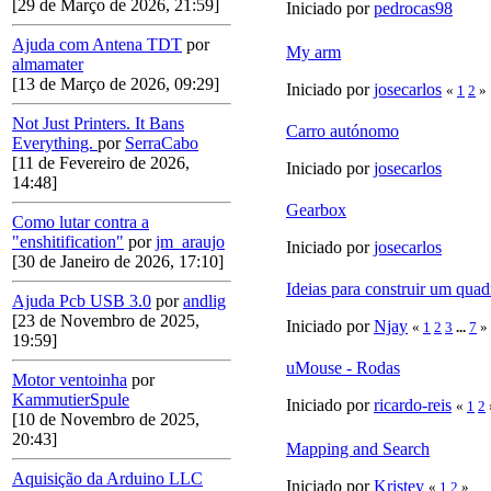
[29 de Março de 2026, 21:59]
Iniciado por
pedrocas98
Ajuda com Antena TDT
por
My arm
almamater
[13 de Março de 2026, 09:29]
Iniciado por
josecarlos
«
1
2
»
Not Just Printers. It Bans
Carro autónomo
Everything.
por
SerraCabo
[11 de Fevereiro de 2026,
Iniciado por
josecarlos
14:48]
Gearbox
Como lutar contra a
"enshitification"
por
jm_araujo
Iniciado por
josecarlos
[30 de Janeiro de 2026, 17:10]
Ideias para construir um qua
Ajuda Pcb USB 3.0
por
andlig
[23 de Novembro de 2025,
Iniciado por
Njay
«
1
2
3
...
7
»
19:59]
uMouse - Rodas
Motor ventoinha
por
KammutierSpule
Iniciado por
ricardo-reis
«
1
2
[10 de Novembro de 2025,
20:43]
Mapping and Search
Aquisição da Arduino LLC
Iniciado por
Kristey
«
1
2
»