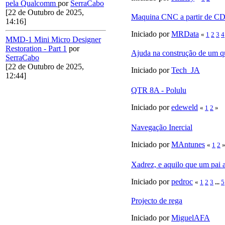
pela Qualcomm
por
SerraCabo
[22 de Outubro de 2025,
Maquina CNC a partir de C
14:16]
Iniciado por
MRData
«
1
2
3
4
MMD-1 Mini Micro Designer
Restoration - Part 1
por
Ajuda na construção de um q
SerraCabo
[22 de Outubro de 2025,
Iniciado por
Tech_JA
12:44]
QTR 8A - Polulu
Iniciado por
edeweld
«
1
2
»
Navegação Inercial
Iniciado por
MAntunes
«
1
2
Xadrez, e aquilo que um pai 
Iniciado por
pedroc
«
1
2
3
...
5
Projecto de rega
Iniciado por
MiguelAFA