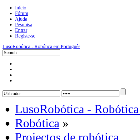
Início
Fórum
Ajuda
Pesquisa
Entrar
Registe-se
LusoRobótica - Robótica em Português
LusoRobótica - Robótica
Robótica
»
Projectos de robótica