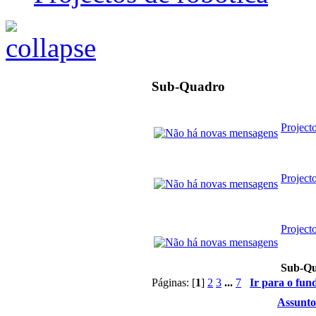
Sub-Quadro
Project
Project
Project
Sub-Q
Páginas: [
1
]
2
3
...
7
Ir para o fun
Assunto