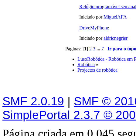
Relógio programável semana
Iniciado por
MiguelAFA
DriveMyPhone
Iniciado por
aldricnegrier
Páginas: [
1
]
2
3
...
7
Ir para o top
LusoRobótica - Robótica em 
Robótica
»
Projectos de robótica
SMF 2.0.19
|
SMF © 201
SimplePortal 2.3.7 © 20
Página criada em 0.045 se