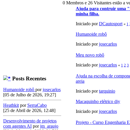
0 Membros e 26 Visitantes estão a ve
Ajuda para contruir uma "m
minha filha.
Iniciado por
DCautosport
«
1
Humanoide robô
Iniciado por
josecarlos
Meu novo robô
Iniciado por
josecarlos
«
1
2
3
Ajuda na escolha de compone
Posts Recentes
areia
Humanoide robô
por
josecarlos
Iniciado por
tarquinio
[05 de Julho de 2026, 19:27]
Macaquinho elétrico diy
Heathkit
por
SerraCabo
[25 de Abril de 2026, 12:48]
Iniciado por
josecarlos
Desenvolvimento de projetos
Projeto - Curso Engenharia E
com agentes AI
por
jm_araujo