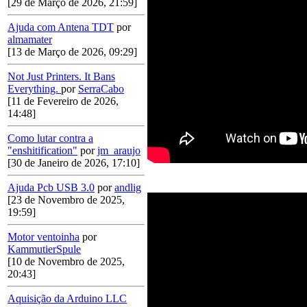
[29 de Março de 2026, 21:59]
Ajuda com Antena TDT
por
almamater
[13 de Março de 2026, 09:29]
Not Just Printers. It Bans
Everything.
por
SerraCabo
[11 de Fevereiro de 2026,
14:48]
Como lutar contra a
"enshitification"
por
jm_araujo
[30 de Janeiro de 2026, 17:10]
Ajuda Pcb USB 3.0
por
andlig
[23 de Novembro de 2025,
19:59]
Motor ventoinha
por
KammutierSpule
[10 de Novembro de 2025,
20:43]
Aquisição da Arduino LLC