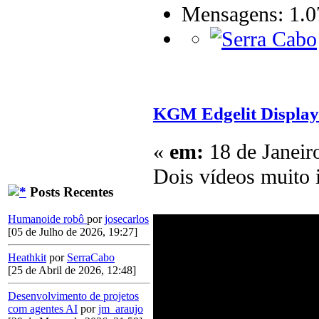
Mensagens: 1.0
KGM Edgelit Display
«
em:
18 de Janeir
Dois vídeos muito i
Posts Recentes
Humanoide robô
por
josecarlos
[05 de Julho de 2026, 19:27]
Heathkit
por
SerraCabo
[25 de Abril de 2026, 12:48]
Desenvolvimento de projetos
com agentes AI
por
jm_araujo