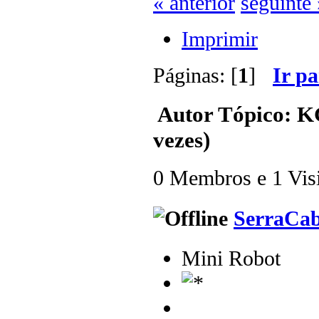
« anterior
seguinte 
Imprimir
Páginas: [
1
]
Ir p
Autor
Tópico: K
vezes)
0 Membros e 1 Visit
SerraCa
Mini Robot