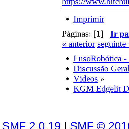
https://www.bitchu
Imprimir
Páginas: [
1
]
Ir pa
« anterior
seguinte 
LusoRobótica -
Discussão Gera
Vídeos
»
KGM Edgelit D
SMF 2.0.19
|
SMF © 201