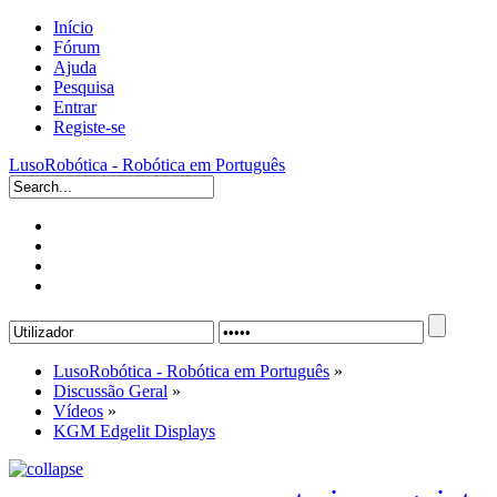
Início
Fórum
Ajuda
Pesquisa
Entrar
Registe-se
LusoRobótica - Robótica em Português
LusoRobótica - Robótica em Português
»
Discussão Geral
»
Vídeos
»
KGM Edgelit Displays