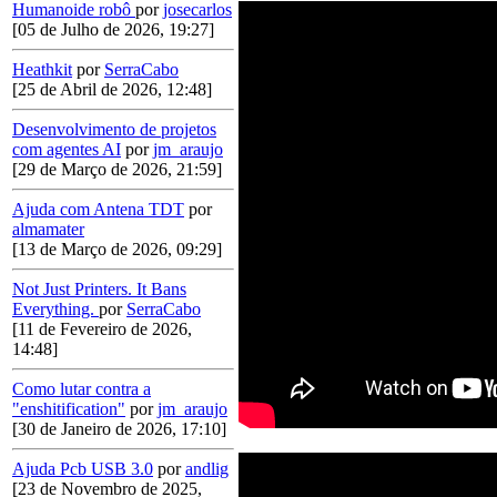
Humanoide robô
por
josecarlos
[05 de Julho de 2026, 19:27]
Heathkit
por
SerraCabo
[25 de Abril de 2026, 12:48]
Desenvolvimento de projetos
com agentes AI
por
jm_araujo
[29 de Março de 2026, 21:59]
Ajuda com Antena TDT
por
almamater
[13 de Março de 2026, 09:29]
Not Just Printers. It Bans
Everything.
por
SerraCabo
[11 de Fevereiro de 2026,
14:48]
Como lutar contra a
"enshitification"
por
jm_araujo
[30 de Janeiro de 2026, 17:10]
Ajuda Pcb USB 3.0
por
andlig
[23 de Novembro de 2025,