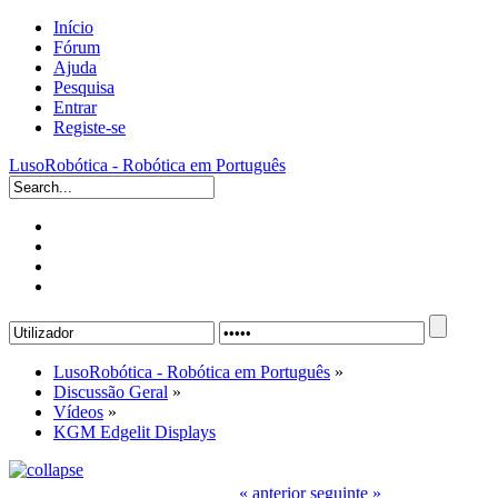
Início
Fórum
Ajuda
Pesquisa
Entrar
Registe-se
LusoRobótica - Robótica em Português
LusoRobótica - Robótica em Português
»
Discussão Geral
»
Vídeos
»
KGM Edgelit Displays
« anterior
seguinte »