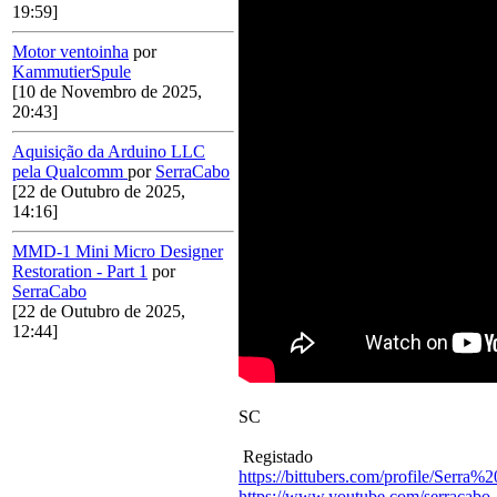
19:59]
Motor ventoinha
por
KammutierSpule
[10 de Novembro de 2025,
20:43]
Aquisição da Arduino LLC
pela Qualcomm
por
SerraCabo
[22 de Outubro de 2025,
14:16]
MMD-1 Mini Micro Designer
Restoration - Part 1
por
SerraCabo
[22 de Outubro de 2025,
12:44]
SC
Registado
https://bittubers.com/profile/Serra
https://www.youtube.com/serracabo