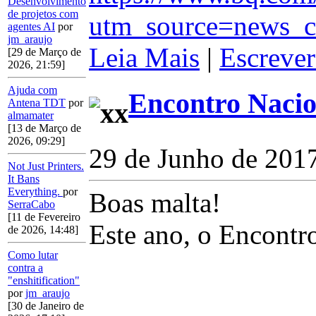
Desenvolvimento
de projetos com
utm_source=news_c
agentes AI
por
jm_araujo
Leia Mais
|
Escrever
[29 de Março de
2026, 21:59]
Ajuda com
Encontro Nacio
Antena TDT
por
almamater
[13 de Março de
2026, 09:29]
29 de Junho de 201
Not Just Printers.
It Bans
Everything.
por
Boas malta!
SerraCabo
[11 de Fevereiro
Este ano, o Encontr
de 2026, 14:48]
Como lutar
contra a
"enshitification"
por
jm_araujo
[30 de Janeiro de