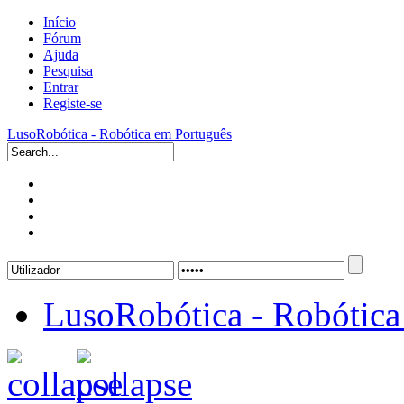
Início
Fórum
Ajuda
Pesquisa
Entrar
Registe-se
LusoRobótica - Robótica em Português
LusoRobótica - Robótica