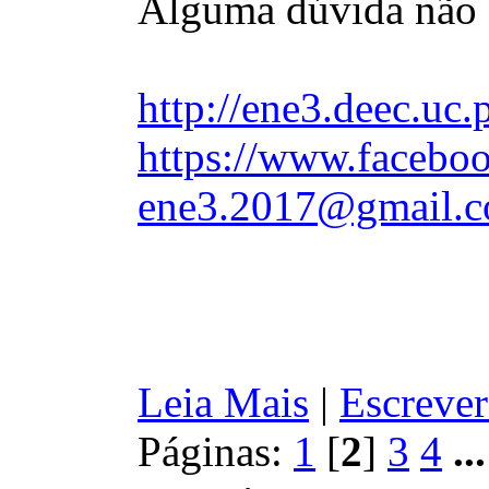
Alguma dúvida não 
http://ene3.deec.uc.
https://www.faceboo
ene3.2017@gmail.
Leia Mais
|
Escrever
Páginas:
1
[
2
]
3
4
..