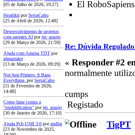
El RoboSapiens
[05 de Julho de 2026, 19:27]
Heathkit
por
SerraCabo
[25 de Abril de 2026, 12:48]
Desenvolvimento de projetos
com agentes AI
por
jm_araujo
[29 de Março de 2026, 21:59]
Re: Dúvida Regulado
Ajuda com Antena TDT
por
almamater
«
Responder #2 e
[13 de Março de 2026, 09:29]
normalmente utiliz
Not Just Printers. It Bans
Everything.
por
SerraCabo
[11 de Fevereiro de 2026,
14:48]
cumps
Registado
Como lutar contra a
"enshitification"
por
jm_araujo
[30 de Janeiro de 2026, 17:10]
TigPT
Ajuda Pcb USB 3.0
por
andlig
[23 de Novembro de 2025,
19:59]