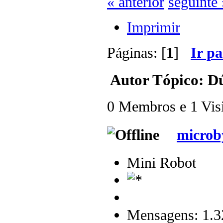
« anterior
seguinte 
Imprimir
Páginas: [
1
]
Ir p
Autor
Tópico: Dú
0 Membros e 1 Visit
microb
Mini Robot
Mensagens: 1.3