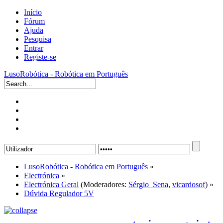
Início
Fórum
Ajuda
Pesquisa
Entrar
Registe-se
LusoRobótica - Robótica em Português
LusoRobótica - Robótica em Português
»
Electrónica
»
Electrónica Geral
(Moderadores:
Sérgio_Sena
,
vicardosof
) »
Dúvida Regulador 5V