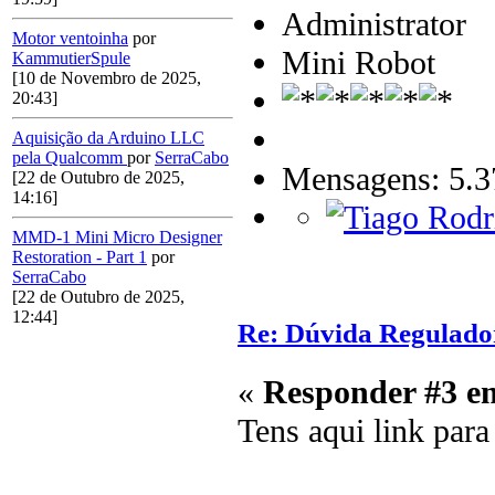
Administrator
Motor ventoinha
por
Mini Robot
KammutierSpule
[10 de Novembro de 2025,
20:43]
Aquisição da Arduino LLC
pela Qualcomm
por
SerraCabo
Mensagens: 5.3
[22 de Outubro de 2025,
14:16]
MMD-1 Mini Micro Designer
Restoration - Part 1
por
SerraCabo
[22 de Outubro de 2025,
12:44]
Re: Dúvida Regulado
«
Responder #3 e
Tens aqui link par