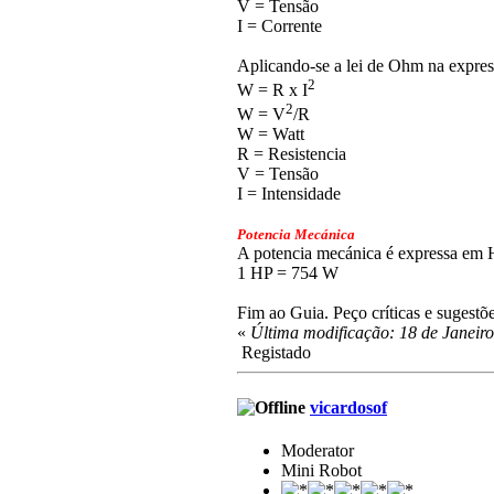
V = Tensão
I = Corrente
Aplicando-se a lei de Ohm na expre
2
W = R x I
2
W = V
/R
W = Watt
R = Resistencia
V = Tensão
I = Intensidade
Potencia Mecánica
A potencia mecánica é expressa em 
1 HP = 754 W
Fim ao Guia. Peço críticas e sugest
«
Última modificação: 18 de Janeiro
Registado
vicardosof
Moderator
Mini Robot