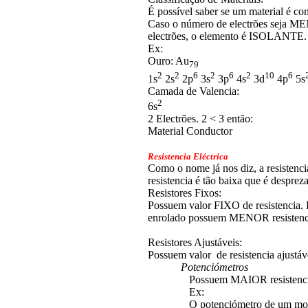
É possível saber se um material é co
Caso o número de electrões seja
electrões, o elemento é ISOLANTE.
Ex:
Ouro: Au
79
2
2
6
2
6
2
10
6
1s
2s
2p
3s
3p
4s
3d
4p
5s
Camada de Valencia:
2
6s
2 Electrões. 2 < 3 então:
Material Conductor
Resistencia Eléctrica
Como o nome já nos diz, a resistenci
resistencia é tão baixa que é despr
Resistores Fixos:
Possuem valor FIXO de resistencia.
enrolado possuem MENOR resistenc
Resistores Ajustáveis:
Possuem valor de resistencia ajustáv
Potenciómetros
Possuem MAIOR resistencia 
Ex:
O potenciómetro de um motor