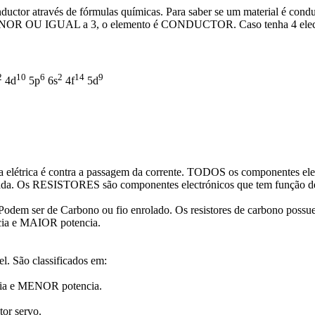
nductor através de fórmulas químicas. Para saber se um material é cond
 MENOR OU IGUAL a 3, o elemento é CONDUCTOR. Caso tenha 4 ele
2
10
6
2
14
9
4d
5p
6s
4f
5d
a elétrica é contra a passagem da corrente. TODOS os componentes elec
ezada. Os RESISTORES são componentes electrónicos que tem função de 
 Podem ser de Carbono ou fio enrolado. Os resistores de carbono poss
ia e MAIOR potencia.
el. São classificados em:
e MENOR potencia.
 servo.