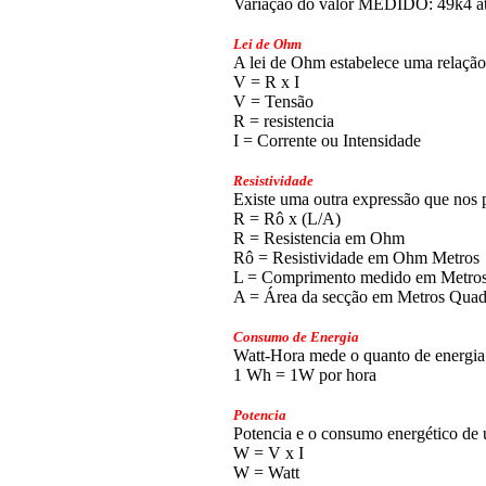
Variação do valor MEDIDO: 49k4 a
Lei de Ohm
A lei de Ohm estabelece uma relação e
V = R x I
V = Tensão
R = resistencia
I = Corrente ou Intensidade
Resistividade
Existe uma outra expressão que nos p
R = Rô x (L/A)
R = Resistencia em Ohm
Rô = Resistividade em Ohm Metros
L = Comprimento medido em Metro
A = Área da secção em Metros Quad
Consumo de Energia
Watt-Hora mede o quanto de energia
1 Wh = 1W por hora
Potencia
Potencia e o consumo energético de 
W = V x I
W = Watt