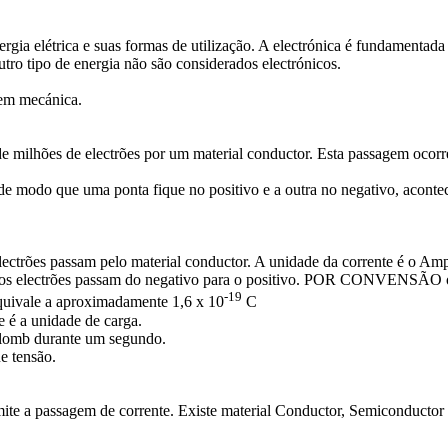
nergia elétrica e suas formas de utilização. A electrónica é fundamenta
utro tipo de energia não são considerados electrónicos.
 em mecánica.
e milhões de electrões por um material conductor. Esta passagem ocorre
e modo que uma ponta fique no positivo e a outra no negativo, aconte
lectrões passam pelo material conductor. A unidade da corrente é o Am
s electrões passam do negativo para o positivo. POR CONVENSÃO os e
-19
quivale a aproximadamente 1,6 x 10
C
 é a unidade de carga.
lomb durante um segundo.
e tensão.
ite a passagem de corrente. Existe material Conductor, Semiconductor e