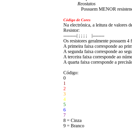
Reostatos
Possuem MENOR resistencia 
Código de Cores
Na electrónica, a leitura de valores d
Resistor:
---------| ; ; ; ; |--------
Os resistores geralmente possuem 4 f
A primeira faixa corresponde ao prim
A segunda faixa corresponde ao segu
A terceira faixa corresponde ao núme
A quarta faixa corresponde a precisão
Código:
0
1
2
3
4
5
6
7
8 = Cinza
9 = Branco