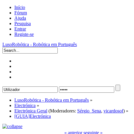
Início
Fórum
Ajuda
Pesquisa
Entrar
Registe-se
LusoRobótica - Robótica em Português
LusoRobótica - Robótica em Português
»
Electrónica
»
Electrónica Geral
(Moderadores:
Sérgio_Sena
,
vicardosof
) »
[GUIA]Electrónica
« anterior
seguinte »