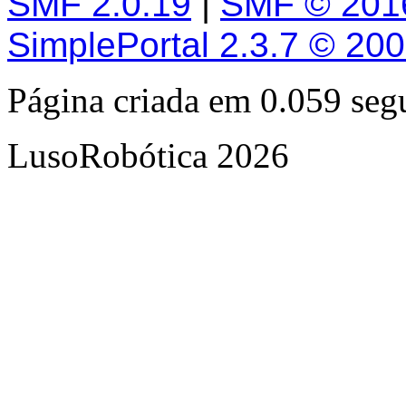
SMF 2.0.19
|
SMF © 201
SimplePortal 2.3.7 © 20
Página criada em 0.059 se
LusoRobótica 2026