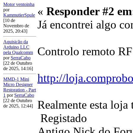
Motor ventoinha
«
Responder #2 em
por
KammutierSpule
[10 de
Já encontrei algo c
Novembro de
2025, 20:43]
Aquisição da
Arduino LLC
Controlo remoto RF
pela Qualcomm
por
SerraCabo
[22 de Outubro
de 2025, 14:16]
http://loja.compro
MMD-1 Mini
Micro Designer
Restoration - Part
1
por
SerraCabo
[22 de Outubro
Realmente esta loja
de 2025, 12:44]
Registado
Antigo Nick do Fo