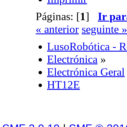
Páginas: [
1
]
Ir par
« anterior
seguinte 
LusoRobótica - R
Electrónica
»
Electrónica Geral
HT12E