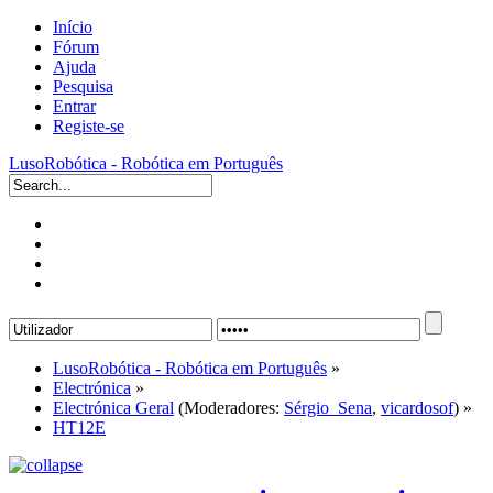
Início
Fórum
Ajuda
Pesquisa
Entrar
Registe-se
LusoRobótica - Robótica em Português
LusoRobótica - Robótica em Português
»
Electrónica
»
Electrónica Geral
(Moderadores:
Sérgio_Sena
,
vicardosof
) »
HT12E