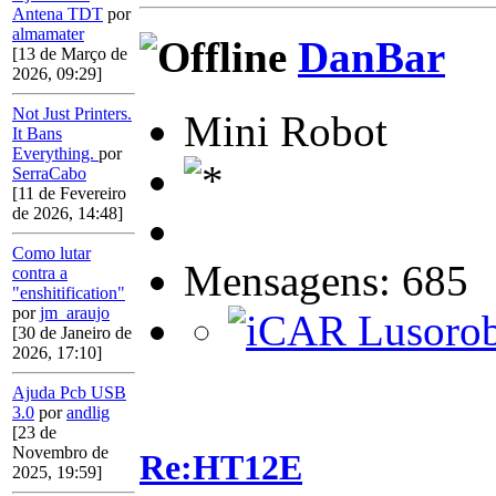
Antena TDT
por
almamater
DanBar
[13 de Março de
2026, 09:29]
Not Just Printers.
Mini Robot
It Bans
Everything.
por
SerraCabo
[11 de Fevereiro
de 2026, 14:48]
Como lutar
Mensagens: 685
contra a
"enshitification"
por
jm_araujo
[30 de Janeiro de
2026, 17:10]
Ajuda Pcb USB
3.0
por
andlig
[23 de
Novembro de
Re:HT12E
2025, 19:59]