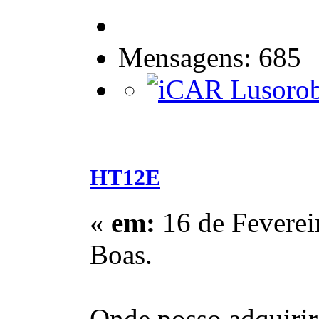
Mensagens: 685
HT12E
«
em:
16 de Feverei
Boas.
Onde posso adquirir 