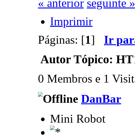
« anterior
seguinte 
Imprimir
Páginas: [
1
]
Ir pa
Autor
Tópico: HT1
0 Membros e 1 Visita
DanBar
Mini Robot