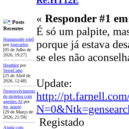
Re:HT12E
«
Responder #1 em
Posts
É só um palpite, ma
Recentes
Humanoide robô
porque já estava des
por
josecarlos
[05 de Julho de
se eles não aconselh
2026, 19:27]
Heathkit
por
SerraCabo
[25 de Abril de
Update:
2026, 12:48]
Desenvolvimento
http://pt.farnell
de projetos com
agentes AI
por
N=0&Ntk=gensearc
jm_araujo
[29 de Março de
2026, 21:59]
Registado
Ajuda com