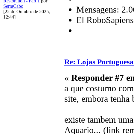
Restoration - Part 1
por
SerraCabo
Mensagens: 2.0
[22 de Outubro de 2025,
12:44]
El RoboSapiens
Re: Lojas Portuguesa
«
Responder #7 e
a que costumo comp
site, embora tenha b
existe tambem uma e
Aquario... (link re