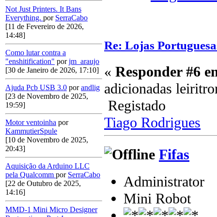
Not Just Printers. It Bans
Everything.
por
SerraCabo
[11 de Fevereiro de 2026,
14:48]
Re: Lojas Portuguesa
Como lutar contra a
"enshitification"
por
jm_araujo
«
Responder #6 e
[30 de Janeiro de 2026, 17:10]
adicionadas leiritr
Ajuda Pcb USB 3.0
por
andlig
[23 de Novembro de 2025,
Registado
19:59]
Tiago Rodrigues
Motor ventoinha
por
KammutierSpule
[10 de Novembro de 2025,
20:43]
Fifas
Aquisição da Arduino LLC
pela Qualcomm
por
SerraCabo
Administrator
[22 de Outubro de 2025,
14:16]
Mini Robot
MMD-1 Mini Micro Designer