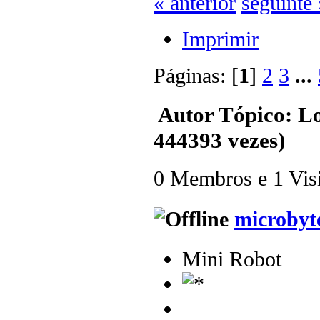
« anterior
seguinte 
Imprimir
Páginas: [
1
]
2
3
...
Autor
Tópico: Lo
444393 vezes)
0 Membros e 1 Visit
microbyt
Mini Robot