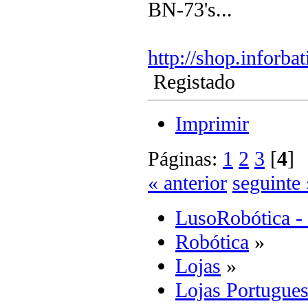
BN-73's...
http://shop.inforbati
Registado
Imprimir
Páginas:
1
2
3
[
4
« anterior
seguinte 
LusoRobótica -
Robótica
»
Lojas
»
Lojas Portugues