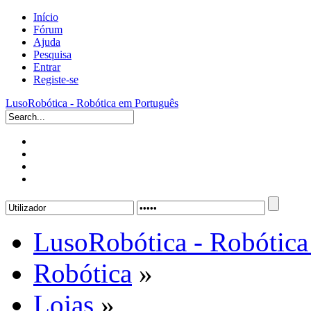
Início
Fórum
Ajuda
Pesquisa
Entrar
Registe-se
LusoRobótica - Robótica em Português
LusoRobótica - Robótica
Robótica
»
Lojas
»