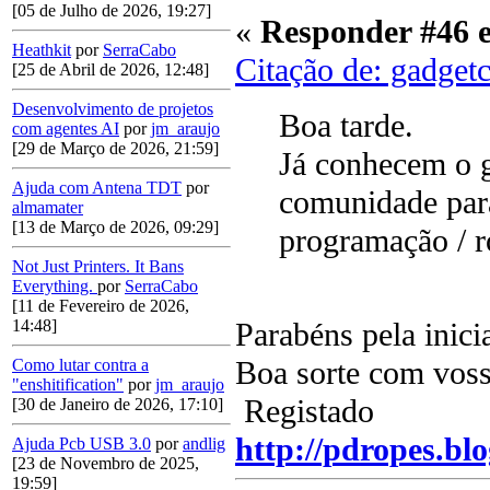
[05 de Julho de 2026, 19:27]
«
Responder #46 
Heathkit
por
SerraCabo
Citação de: gadget
[25 de Abril de 2026, 12:48]
Desenvolvimento de projetos
Boa tarde.
com agentes AI
por
jm_araujo
[29 de Março de 2026, 21:59]
Já conhecem o g
Ajuda com Antena TDT
por
comunidade para
almamater
[13 de Março de 2026, 09:29]
programação / r
Not Just Printers. It Bans
Everything.
por
SerraCabo
[11 de Fevereiro de 2026,
Parabéns pela inicia
14:48]
Boa sorte com voss
Como lutar contra a
"enshitification"
por
jm_araujo
Registado
[30 de Janeiro de 2026, 17:10]
http://pdropes.blo
Ajuda Pcb USB 3.0
por
andlig
[23 de Novembro de 2025,
19:59]