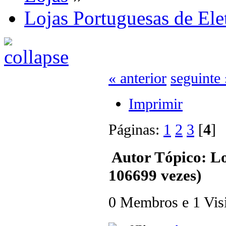
Lojas Portuguesas de Ele
« anterior
seguinte 
Imprimir
Páginas:
1
2
3
[
4
Autor
Tópico: Lo
106699 vezes)
0 Membros e 1 Visit