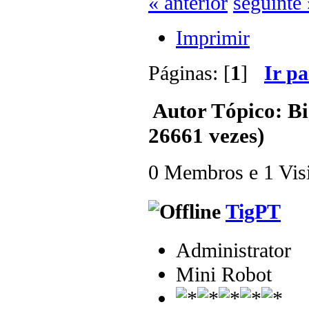
« anterior
seguinte 
Imprimir
Páginas: [
1
]
Ir p
Autor
Tópico: Bi
26661 vezes)
0 Membros e 1 Visit
TigPT
Administrator
Mini Robot