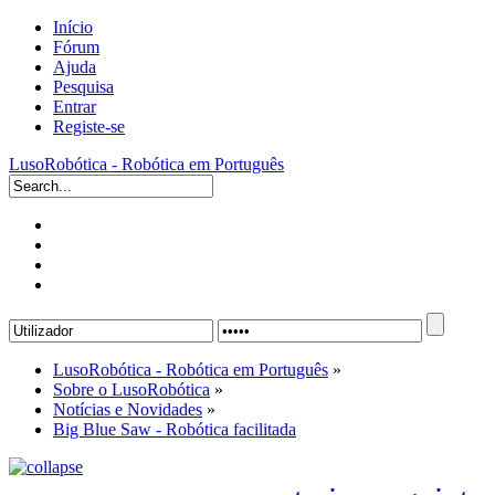
Início
Fórum
Ajuda
Pesquisa
Entrar
Registe-se
LusoRobótica - Robótica em Português
LusoRobótica - Robótica em Português
»
Sobre o LusoRobótica
»
Notícias e Novidades
»
Big Blue Saw - Robótica facilitada