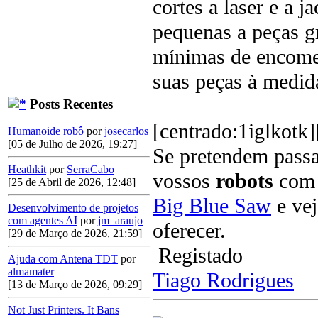
cortes a laser e a j
pequenas a peças g
mínimas de encomen
suas peças à medid
Posts Recentes
[centrado:1iglkotk]
Humanoide robô
por
josecarlos
[05 de Julho de 2026, 19:27]
Se pretendem passa
Heathkit
por
SerraCabo
vossos
robots
com 
[25 de Abril de 2026, 12:48]
Big Blue Saw
e vej
Desenvolvimento de projetos
com agentes AI
por
jm_araujo
oferecer.
[29 de Março de 2026, 21:59]
Registado
Ajuda com Antena TDT
por
almamater
Tiago Rodrigues
[13 de Março de 2026, 09:29]
Not Just Printers. It Bans