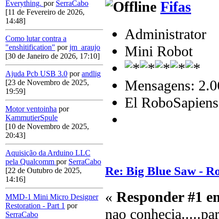
Fifas
Everything.
por
SerraCabo
[11 de Fevereiro de 2026,
14:48]
Administrator
Como lutar contra a
Mini Robot
"enshitification"
por
jm_araujo
[30 de Janeiro de 2026, 17:10]
Ajuda Pcb USB 3.0
por
andlig
Mensagens: 2.0
[23 de Novembro de 2025,
19:59]
El RoboSapiens
Motor ventoinha
por
KammutierSpule
[10 de Novembro de 2025,
20:43]
Aquisição da Arduino LLC
pela Qualcomm
por
SerraCabo
Re: Big Blue Saw - Ro
[22 de Outubro de 2025,
14:16]
«
Responder #1 e
MMD-1 Mini Micro Designer
Restoration - Part 1
por
nao conhecia.....p
SerraCabo