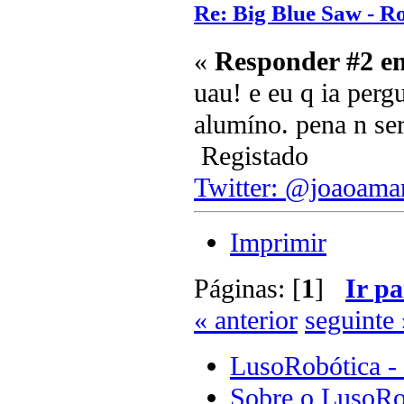
Re: Big Blue Saw - Ro
«
Responder #2 e
uau! e eu q ia perg
alumíno. pena n ser
Registado
Twitter: @joaoama
Imprimir
Páginas: [
1
]
Ir pa
« anterior
seguinte 
LusoRobótica -
Sobre o LusoRo