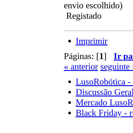
envio escolhido)
Registado
Imprimir
Páginas: [
1
]
Ir pa
« anterior
seguinte 
LusoRobótica -
Discussão Gera
Mercado LusoR
Black Friday - r