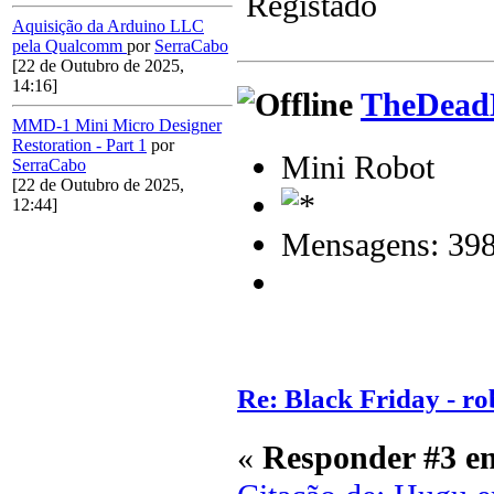
Registado
Aquisição da Arduino LLC
pela Qualcomm
por
SerraCabo
[22 de Outubro de 2025,
14:16]
TheDead
MMD-1 Mini Micro Designer
Restoration - Part 1
por
Mini Robot
SerraCabo
[22 de Outubro de 2025,
12:44]
Mensagens: 39
Re: Black Friday - rob
«
Responder #3 e