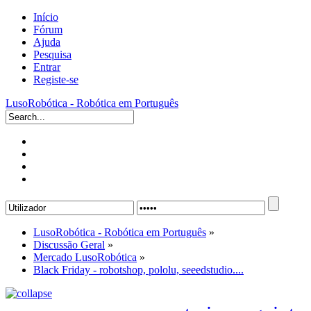
Início
Fórum
Ajuda
Pesquisa
Entrar
Registe-se
LusoRobótica - Robótica em Português
LusoRobótica - Robótica em Português
»
Discussão Geral
»
Mercado LusoRobótica
»
Black Friday - robotshop, pololu, seeedstudio....