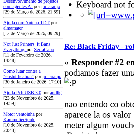
Desenvolvimento de projetos
Keyboard not fo
com agentes AI
por
jm_araujo
[29 de Março de 2026, 21:59]
Ajuda com Antena TDT
por
almamater
[13 de Março de 2026, 09:29]
Not Just Printers. It Bans
Re: Black Friday - rob
Everything.
por
SerraCabo
[11 de Fevereiro de 2026,
«
Responder #2 e
14:48]
podiamos fazer uma
Como lutar contra a
"enshitification"
por
jm_araujo
[30 de Janeiro de 2026, 17:10]
Ajuda Pcb USB 3.0
por
andlig
[23 de Novembro de 2025,
nao entendo co obt
19:59]
aparece la os valor 
Motor ventoinha
por
KammutierSpule
meter algum vouche
[10 de Novembro de 2025,
20:43]