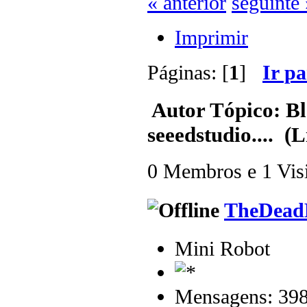
« anterior
seguinte 
Imprimir
Páginas: [
1
]
Ir p
Autor
Tópico: Bl
seeedstudio.... (
0 Membros e 1 Visit
TheDead
Mini Robot
Mensagens: 39