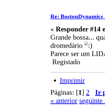
Re: BostonDynamics 
«
Responder #14 
Grande bossa... qu
dromedário
Parece ser um LI
Registado
Imprimir
Páginas: [
1
]
2
Ir 
« anterior
seguinte 