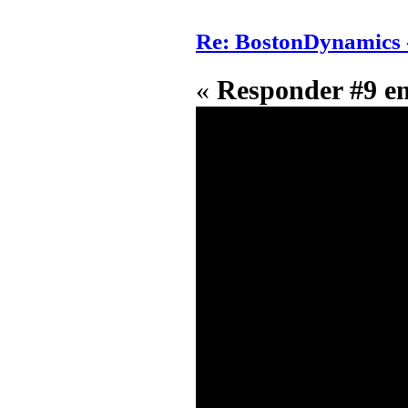
Re: BostonDynamics 
«
Responder #9 e