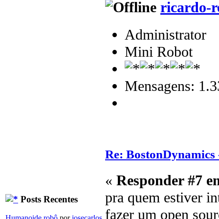
ricardo-r
Administrator
Mini Robot
Mensagens: 1.3
Re: BostonDynamics 
«
Responder #7 e
pra quem estiver in
Posts Recentes
fazer um open sour
Humanoide robô
por
josecarlos