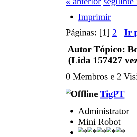
« anterior
seguinte 
Imprimir
Páginas: [
1
]
2
Ir 
Autor
Tópico: B
(Lida 157427 vez
0 Membros e 2 Visit
TigPT
Administrator
Mini Robot