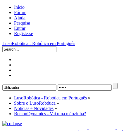
Início
Fórum
Ajuda
Pesquisa
Entrar
Registe-se
LusoRobótica - Robótica em Português
LusoRobótica - Robótica em Português
»
Sobre o LusoRobótica
»
Notícias e Novidades
»
BostonDynamics - Vai uma mãozinha?