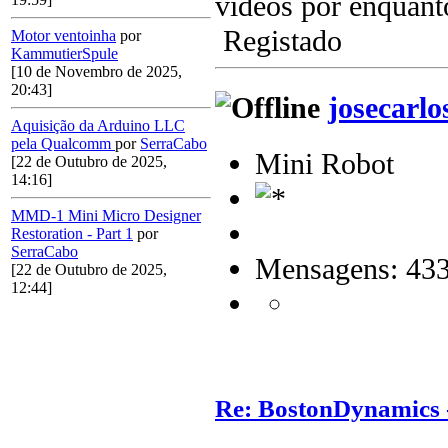
videos por enquant
Registado
Motor ventoinha
por
KammutierSpule
[10 de Novembro de 2025,
20:43]
josecarlo
Aquisição da Arduino LLC
pela Qualcomm
por
SerraCabo
Mini Robot
[22 de Outubro de 2025,
14:16]
MMD-1 Mini Micro Designer
Restoration - Part 1
por
SerraCabo
Mensagens: 43
[22 de Outubro de 2025,
12:44]
Re: BostonDynamics 