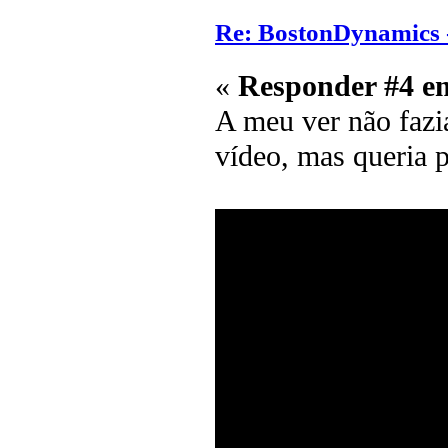
Re: BostonDynamics 
«
Responder #4 e
A meu ver não fazia
vídeo, mas queria p