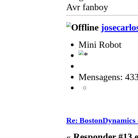
Avr fanboy
josecarlo
Mini Robot
Mensagens: 43
Re: BostonDynamics 
«
Responder #13 