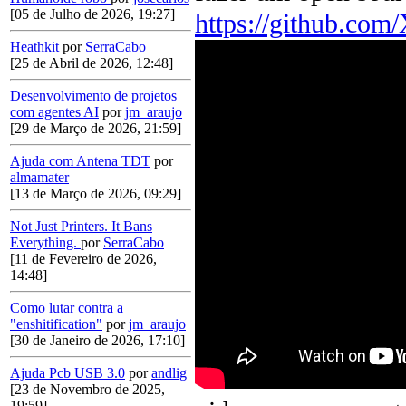
[05 de Julho de 2026, 19:27]
https://github.co
Heathkit
por
SerraCabo
[25 de Abril de 2026, 12:48]
Desenvolvimento de projetos
com agentes AI
por
jm_araujo
[29 de Março de 2026, 21:59]
Ajuda com Antena TDT
por
almamater
[13 de Março de 2026, 09:29]
Not Just Printers. It Bans
Everything.
por
SerraCabo
[11 de Fevereiro de 2026,
14:48]
Como lutar contra a
"enshitification"
por
jm_araujo
[30 de Janeiro de 2026, 17:10]
Ajuda Pcb USB 3.0
por
andlig
[23 de Novembro de 2025,
19:59]