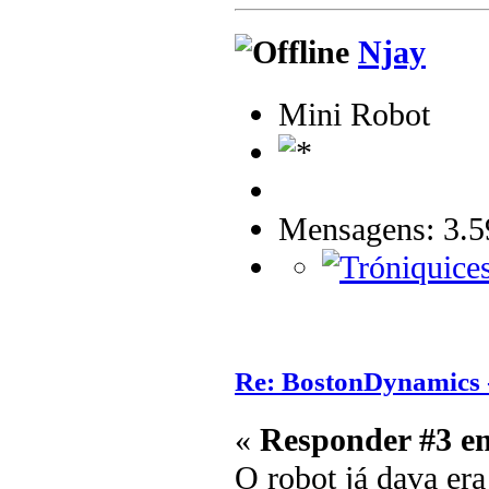
Njay
Mini Robot
Mensagens: 3.5
Re: BostonDynamics 
«
Responder #3 e
O robot já dava era