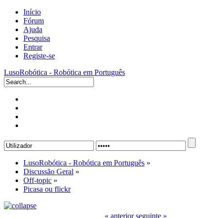
Início
Fórum
Ajuda
Pesquisa
Entrar
Registe-se
LusoRobótica - Robótica em Português
LusoRobótica - Robótica em Português
»
Discussão Geral
»
Off-topic
»
Picasa ou flickr
« anterior
seguinte »