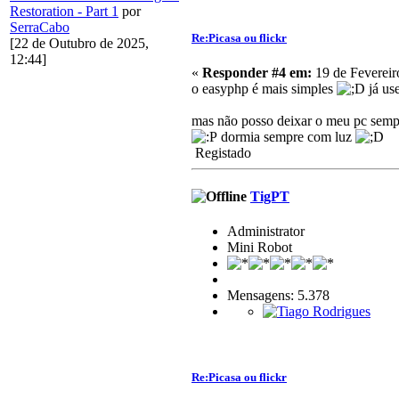
Restoration - Part 1
por
SerraCabo
Re:Picasa ou flickr
[22 de Outubro de 2025,
12:44]
«
Responder #4 em:
19 de Fevereir
o easyphp é mais simples
já use
mas não posso deixar o meu pc semp
dormia sempre com luz
Registado
TigPT
Administrator
Mini Robot
Mensagens: 5.378
Re:Picasa ou flickr