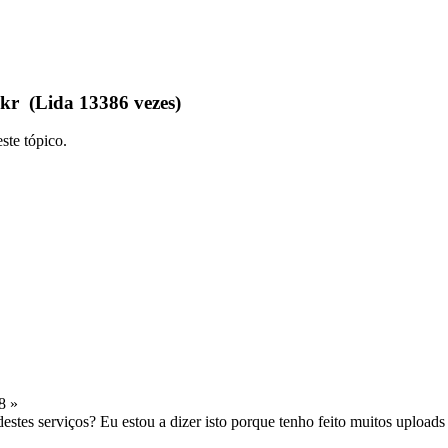
ckr (Lida 13386 vezes)
ste tópico.
8 »
estes serviços? Eu estou a dizer isto porque tenho feito muitos upload