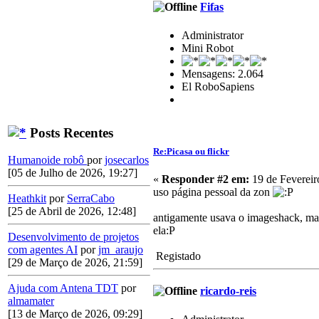
Fifas
Administrator
Mini Robot
Mensagens: 2.064
El RoboSapiens
Posts Recentes
Re:Picasa ou flickr
Humanoide robô
por
josecarlos
[05 de Julho de 2026, 19:27]
«
Responder #2 em:
19 de Fevereir
uso página pessoal da zon
Heathkit
por
SerraCabo
[25 de Abril de 2026, 12:48]
antigamente usava o imageshack, mas 
ela:P
Desenvolvimento de projetos
com agentes AI
por
jm_araujo
Registado
[29 de Março de 2026, 21:59]
Ajuda com Antena TDT
por
ricardo-reis
almamater
[13 de Março de 2026, 09:29]