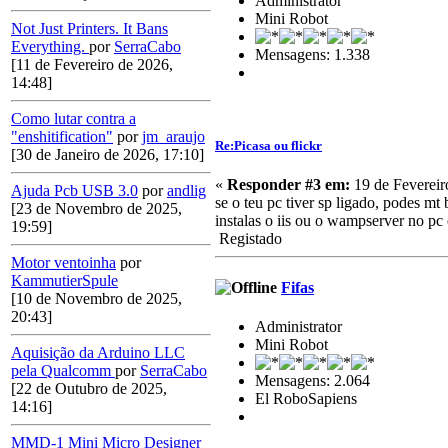
Administrator
Mini Robot
Not Just Printers. It Bans
Everything.
por
SerraCabo
Mensagens: 1.338
[11 de Fevereiro de 2026,
14:48]
Como lutar contra a
"enshitification"
por
jm_araujo
Re:Picasa ou flickr
[30 de Janeiro de 2026, 17:10]
«
Responder #3 em:
19 de Fevereir
Ajuda Pcb USB 3.0
por
andlig
se o teu pc tiver sp ligado, podes mt
[23 de Novembro de 2025,
instalas o iis ou o wampserver no pc e
19:59]
Registado
Motor ventoinha
por
KammutierSpule
Fifas
[10 de Novembro de 2025,
20:43]
Administrator
Mini Robot
Aquisição da Arduino LLC
pela Qualcomm
por
SerraCabo
Mensagens: 2.064
[22 de Outubro de 2025,
El RoboSapiens
14:16]
MMD-1 Mini Micro Designer