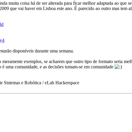
nda muita coisa há de ser alterada para ficar melhor adaptada ao que se
009 que vai haver em Lisboa este ano. É parecido ao outro mas tem al
8d
qy4
estarão disponíveis durante uma semana.
ão meramente exemplos, se acharem que outro tipo de formato seria mel
o é uma comunidade, e as decisões tomam-se em comunidade
de Sistemas e Robótica / eLab Hackerspace