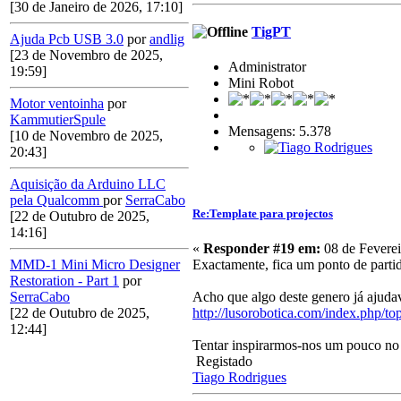
[30 de Janeiro de 2026, 17:10]
TigPT
Ajuda Pcb USB 3.0
por
andlig
[23 de Novembro de 2025,
Administrator
19:59]
Mini Robot
Motor ventoinha
por
KammutierSpule
Mensagens: 5.378
[10 de Novembro de 2025,
20:43]
Aquisição da Arduino LLC
pela Qualcomm
por
SerraCabo
Re:Template para projectos
[22 de Outubro de 2025,
14:16]
«
Responder #19 em:
08 de Feverei
Exactamente, fica um ponto de parti
MMD-1 Mini Micro Designer
Restoration - Part 1
por
Acho que algo deste genero já ajuda
SerraCabo
http://lusorobotica.com/index.php/to
[22 de Outubro de 2025,
12:44]
Tentar inspirarmos-nos um pouco no q
Registado
Tiago Rodrigues