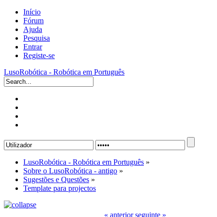
Início
Fórum
Ajuda
Pesquisa
Entrar
Registe-se
LusoRobótica - Robótica em Português
LusoRobótica - Robótica em Português
»
Sobre o LusoRobótica - antigo
»
Sugestões e Questões
»
Template para projectos
« anterior
seguinte »