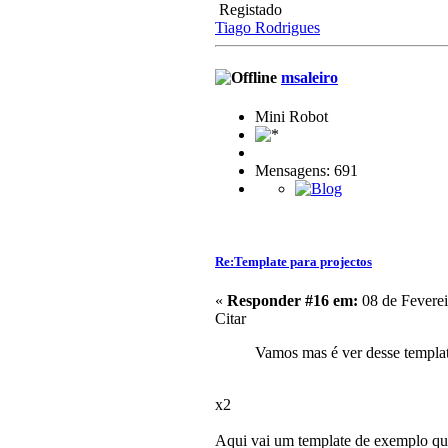
Registado
Tiago Rodrigues
msaleiro
Mini Robot
Mensagens: 691
Re:Template para projectos
«
Responder #16 em:
08 de Feverei
Citar
Vamos mas é ver desse templat
x2
Aqui vai um template de exemplo que