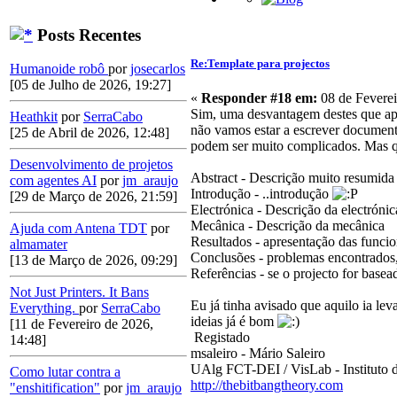
Posts Recentes
Re:Template para projectos
Humanoide robô
por
josecarlos
[05 de Julho de 2026, 19:27]
«
Responder #18 em:
08 de Feverei
Sim, uma desvantagem destes que apr
Heathkit
por
SerraCabo
não vamos estar a escrever documento
[25 de Abril de 2026, 12:48]
podem ser muito complicados. Mas qua
Desenvolvimento de projetos
Abstract - Descrição muito resumida 
com agentes AI
por
jm_araujo
Introdução - ..introdução
[29 de Março de 2026, 21:59]
Electrónica - Descrição da electrónic
Mecânica - Descrição da mecânica
Ajuda com Antena TDT
por
Resultados - apresentação das funci
almamater
Conclusões - problemas encontrados,
[13 de Março de 2026, 09:29]
Referências - se o projecto for basea
Not Just Printers. It Bans
Eu já tinha avisado que aquilo ia le
Everything.
por
SerraCabo
ideias já é bom
[11 de Fevereiro de 2026,
Registado
14:48]
msaleiro - Mário Saleiro
UAlg FCT-DEI / VisLab - Instituto 
Como lutar contra a
http://thebitbangtheory.com
"enshitification"
por
jm_araujo