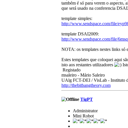
também é só para verem o aspecto, ai
que será usado na conferencia DSAI2
template simples:
http://www.sendspace.com/file/eyp9
template DSAI2009:
http://www.sendspace.com/file/6ms
NOTA: os templates nestes links só 
Estes templates que coloquei aqui s
isto aos restantes utilizadores
Ist
Registado
msaleiro - Mário Saleiro
UAlg FCT-DEI / VisLab - Instituto 
http://thebitbangtheory.com
TigPT
Administrator
Mini Robot