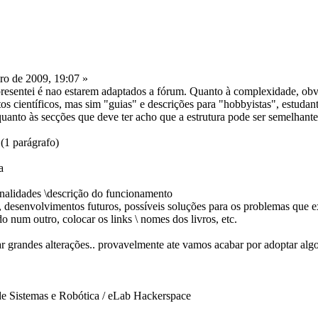
ro de 2009, 19:07 »
esentei é nao estarem adaptados a fórum. Quanto à complexidade, obvia
s científicos, mas sim "guias" e descrições para "hobbyistas", estudan
nto às secções que deve ter acho que a estrutura pode ser semelhante 
(1 parágrafo)
a
onalidades \descrição do funcionamento
 desenvolvimentos futuros, possíveis soluções para os problemas que e
do num outro, colocar os links \ nomes dos livros, etc.
var grandes alterações.. provavelmente ate vamos acabar por adoptar algo
de Sistemas e Robótica / eLab Hackerspace