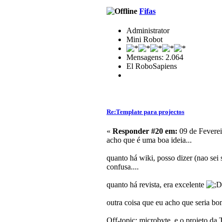
Fifas
Administrator
Mini Robot
Mensagens: 2.064
El RoboSapiens
Re:Template para projectos
«
Responder #20 em:
09 de Feverei
acho que é uma boa ideia...
quanto há wiki, posso dizer (nao sei
confusa....
quanto há revista, era excelente
outra coisa que eu acho que seria bo
Off-topic: microbyte, e o projeto da