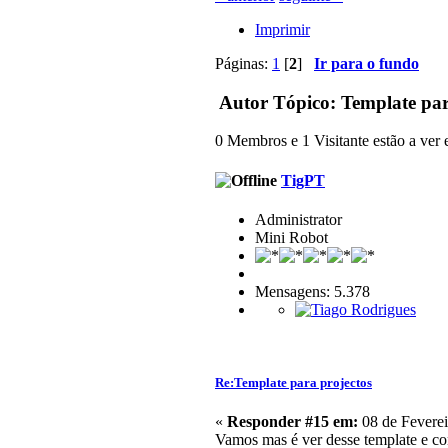
Imprimir
Páginas:
1
[
2
]
Ir para o fundo
Autor
Tópico: Template par
0 Membros e 1 Visitante estão a ver e
TigPT
Administrator
Mini Robot
Mensagens: 5.378
Re:Template para projectos
«
Responder #15 em:
08 de Feverei
Vamos mas é ver desse template e con