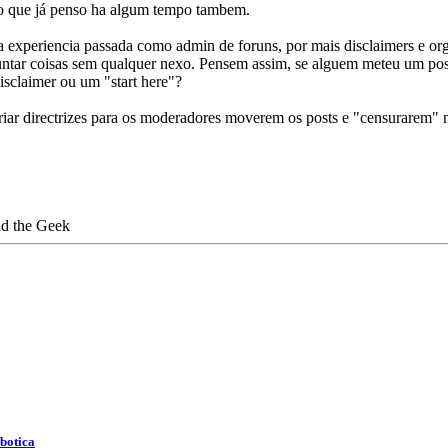
lgo que já penso ha algum tempo tambem.
experiencia passada como admin de foruns, por mais disclaimers e orga
untar coisas sem qualquer nexo. Pensem assim, se alguem meteu um post
isclaimer ou um "start here"?
 criar directrizes para os moderadores moverem os posts e "censurarem"
obotica