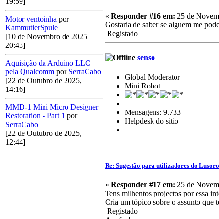
19:59]
«
Responder #16 em:
25 de Novemb
Motor ventoinha
por
Gostaria de saber se alguem me pode
KammutierSpule
Registado
[10 de Novembro de 2025,
20:43]
senso
Aquisição da Arduino LLC
pela Qualcomm
por
SerraCabo
Global Moderator
[22 de Outubro de 2025,
Mini Robot
14:16]
MMD-1 Mini Micro Designer
Mensagens: 9.733
Restoration - Part 1
por
Helpdesk do sitio
SerraCabo
[22 de Outubro de 2025,
12:44]
Re: Sugestão para utilizadores do Lusor
«
Responder #17 em:
25 de Novemb
Tens milhentos projectos por essa in
Cria um tópico sobre o assunto que te
Registado