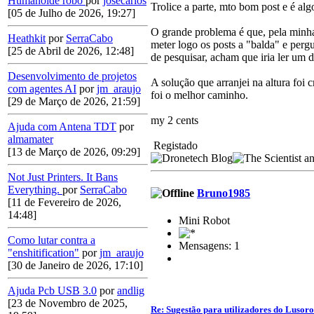
Humanoide robô
por
josecarlos
Trolice a parte, mto bom post e é a
[05 de Julho de 2026, 19:27]
O grande problema é que, pela minha 
Heathkit
por
SerraCabo
meter logo os posts a "balda" e perg
[25 de Abril de 2026, 12:48]
de pesquisar, acham que iria ler um d
Desenvolvimento de projetos
A solução que arranjei na altura foi
com agentes AI
por
jm_araujo
foi o melhor caminho.
[29 de Março de 2026, 21:59]
my 2 cents
Ajuda com Antena TDT
por
almamater
Registado
[13 de Março de 2026, 09:29]
Not Just Printers. It Bans
Everything.
por
SerraCabo
Bruno1985
[11 de Fevereiro de 2026,
14:48]
Mini Robot
Como lutar contra a
Mensagens: 1
"enshitification"
por
jm_araujo
[30 de Janeiro de 2026, 17:10]
Ajuda Pcb USB 3.0
por
andlig
[23 de Novembro de 2025,
Re: Sugestão para utilizadores do Lusor