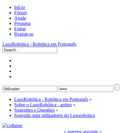
Início
Fórum
Ajuda
Pesquisa
Entrar
Registe-se
LusoRobótica - Robótica em Português
LusoRobótica - Robótica em Português
»
Sobre o LusoRobótica - antigo
»
Sugestões e Questões
»
Sugestão para utilizadores do Lusorobotica
« anterior
seguinte »