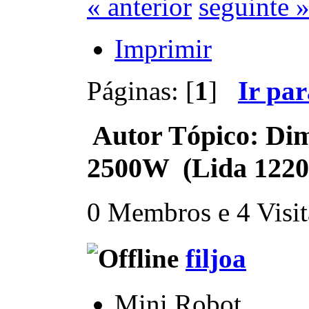
« anterior
seguinte 
Imprimir
Páginas: [
1
]
Ir pa
Autor
Tópico: Dim
2500W (Lida 1220
0 Membros e 4 Visita
filjoa
Mini Robot