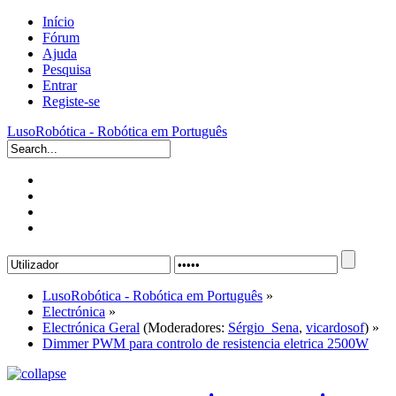
Início
Fórum
Ajuda
Pesquisa
Entrar
Registe-se
LusoRobótica - Robótica em Português
LusoRobótica - Robótica em Português
»
Electrónica
»
Electrónica Geral
(Moderadores:
Sérgio_Sena
,
vicardosof
) »
Dimmer PWM para controlo de resistencia eletrica 2500W