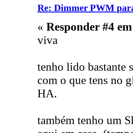
Re: Dimmer PWM para c
«
Responder #4 em
viva
tenho lido bastante 
com o que tens no g
HA.
também tenho um She