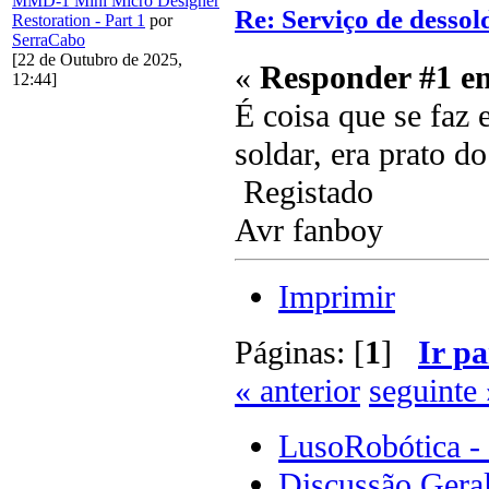
MMD-1 Mini Micro Designer
Re: Serviço de desso
Restoration - Part 1
por
SerraCabo
[22 de Outubro de 2025,
«
Responder #1 e
12:44]
É coisa que se faz
soldar, era prato d
Registado
Avr fanboy
Imprimir
Páginas: [
1
]
Ir pa
« anterior
seguinte 
LusoRobótica -
Discussão Gera