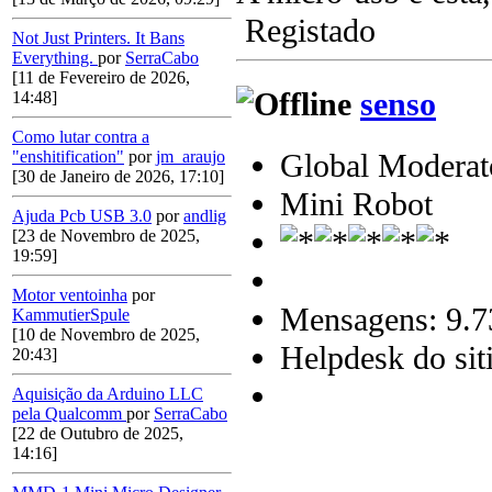
Registado
Not Just Printers. It Bans
Everything.
por
SerraCabo
[11 de Fevereiro de 2026,
senso
14:48]
Como lutar contra a
Global Moderat
"enshitification"
por
jm_araujo
[30 de Janeiro de 2026, 17:10]
Mini Robot
Ajuda Pcb USB 3.0
por
andlig
[23 de Novembro de 2025,
19:59]
Motor ventoinha
por
Mensagens: 9.7
KammutierSpule
[10 de Novembro de 2025,
Helpdesk do sit
20:43]
Aquisição da Arduino LLC
pela Qualcomm
por
SerraCabo
[22 de Outubro de 2025,
14:16]