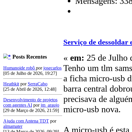
Mensagens: 33
Serviço de dessoldar
«
em:
25 de Julho 
Posts Recentes
Tenho um tlm sams
Humanoide robô
por
josecarlos
[05 de Julho de 2026, 19:27]
a ficha micro-usb 
Heathkit
por
SerraCabo
barra central dobro
[25 de Abril de 2026, 12:48]
precisava de algué
Desenvolvimento de projetos
com agentes AI
por
jm_araujo
micro-usb nova.
[29 de Março de 2026, 21:59]
Ajuda com Antena TDT
por
almamater
A micro-usb é esta
[13 de Março de 2026, 09:29]