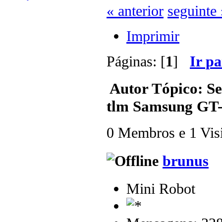
« anterior
seguinte 
Imprimir
Páginas: [
1
]
Ir p
Autor
Tópico: Se
tlm Samsung GT-
0 Membros e 1 Visit
brunus
Mini Robot