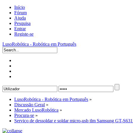
Início
Fórum
Ajuda
Pesquisa
Entrar
Registe-se
LusoRobótica - Robótica em Português
LusoRobótica - Robótica em Português
»
Discussão Geral
»
Mercado LusoRobótica
»
Procura-se
»
Serviço de dessoldar e soldar micro-usb tlm Samsung GT-S63