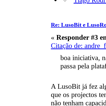
Re: LusoBit e LusoR
«
Responder #3 e
Citação de: andre_
boa iniciativa,
passa pela plat
A LusoBit já fez a
que os projectos t
não tenham capacid