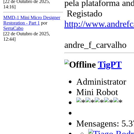
pela plataforma an
[22 de Outubro de 2025,
14:16]
Registado
MMD-1 Mini Micro Designer
http://www.andrefc
Restoration - Part 1
por
SerraCabo
[22 de Outubro de 2025,
12:44]
andre_f_carvalho
TigPT
Administrator
Mini Robot
Mensagens: 5.3