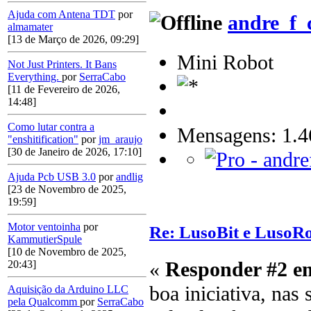
Ajuda com Antena TDT
por
andre_f_
almamater
[13 de Março de 2026, 09:29]
Mini Robot
Not Just Printers. It Bans
Everything.
por
SerraCabo
[11 de Fevereiro de 2026,
14:48]
Como lutar contra a
Mensagens: 1.4
"enshitification"
por
jm_araujo
[30 de Janeiro de 2026, 17:10]
Ajuda Pcb USB 3.0
por
andlig
[23 de Novembro de 2025,
19:59]
Motor ventoinha
por
Re: LusoBit e LusoR
KammutierSpule
[10 de Novembro de 2025,
«
Responder #2 e
20:43]
boa iniciativa, nas
Aquisição da Arduino LLC
pela Qualcomm
por
SerraCabo