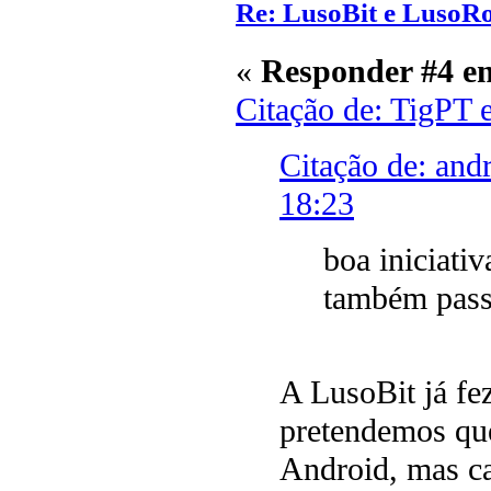
Re: LusoBit e LusoR
«
Responder #4 e
Citação de: TigPT 
Citação de: and
18:23
boa iniciati
também pass
A LusoBit já fe
pretendemos qu
Android, mas ca