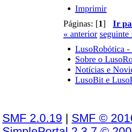
Imprimir
Páginas: [
1
]
Ir pa
« anterior
seguinte 
LusoRobótica -
Sobre o LusoRo
Notícias e Novi
LusoBit e Luso
SMF 2.0.19
|
SMF © 201
SimplePortal 2.3.7 © 20