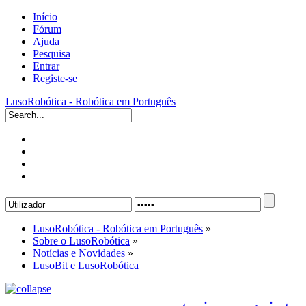
Início
Fórum
Ajuda
Pesquisa
Entrar
Registe-se
LusoRobótica - Robótica em Português
LusoRobótica - Robótica em Português
»
Sobre o LusoRobótica
»
Notícias e Novidades
»
LusoBit e LusoRobótica