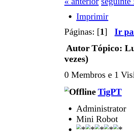
« anterior
seguinte 
Imprimir
Páginas: [
1
]
Ir p
Autor
Tópico: Lu
vezes)
0 Membros e 1 Visit
TigPT
Administrator
Mini Robot