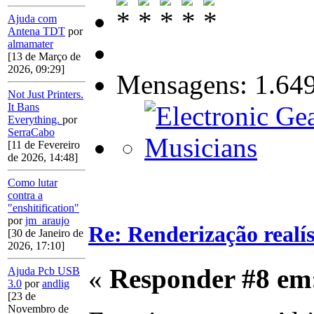
Ajuda com
Antena TDT
por
almamater
[13 de Março de
2026, 09:29]
Mensagens: 1.64
Not Just Printers.
It Bans
Everything.
por
SerraCabo
[11 de Fevereiro
de 2026, 14:48]
Como lutar
contra a
"enshitification"
por
jm_araujo
Re: Renderização realí
[30 de Janeiro de
2026, 17:10]
«
Responder #8 em
Ajuda Pcb USB
3.0
por
andlig
[23 de
Novembro de