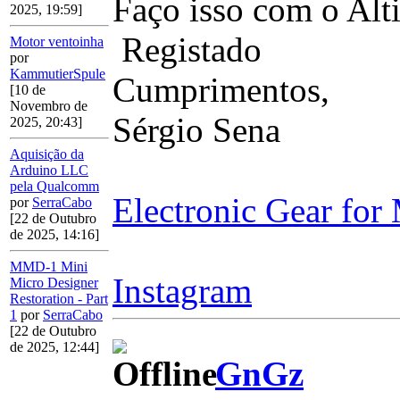
Faço isso com o Al
2025, 19:59]
Registado
Motor ventoinha
por
KammutierSpule
Cumprimentos,
[10 de
Novembro de
Sérgio Sena
2025, 20:43]
Aquisição da
Arduino LLC
pela Qualcomm
Electronic Gear for
por
SerraCabo
[22 de Outubro
de 2025, 14:16]
MMD-1 Mini
Instagram
Micro Designer
Restoration - Part
1
por
SerraCabo
[22 de Outubro
de 2025, 12:44]
GnGz