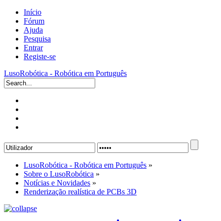
Início
Fórum
Ajuda
Pesquisa
Entrar
Registe-se
LusoRobótica - Robótica em Português
LusoRobótica - Robótica em Português
»
Sobre o LusoRobótica
»
Notícias e Novidades
»
Renderização realística de PCBs 3D