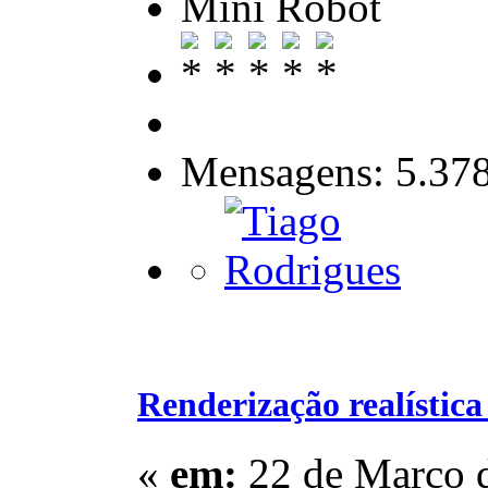
Mini Robot
Mensagens: 5.37
Renderização realístic
«
em:
22 de Março d