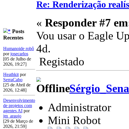
Re: Renderização realí
«
Responder #7 em
Posts
Vou usar o Eagle Up
Recentes
4d.
Humanoide robô
por
josecarlos
Registado
[05 de Julho de
2026, 19:27]
Heathkit
por
SerraCabo
Sérgio_Sen
[25 de Abril de
2026, 12:48]
Desenvolvimento
Administrator
de projetos com
agentes AI
por
jm_araujo
Mini Robot
[29 de Março de
2026, 21:59]