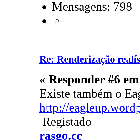
Mensagens: 798
Re: Renderização realí
«
Responder #6 em
Existe também o Ea
http://eagleup.word
Registado
rasgo.cc