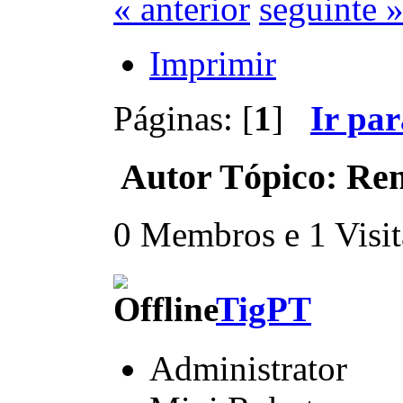
« anterior
seguinte 
Imprimir
Páginas: [
1
]
Ir pa
Autor
Tópico: Ren
0 Membros e 1 Visita
TigPT
Administrator