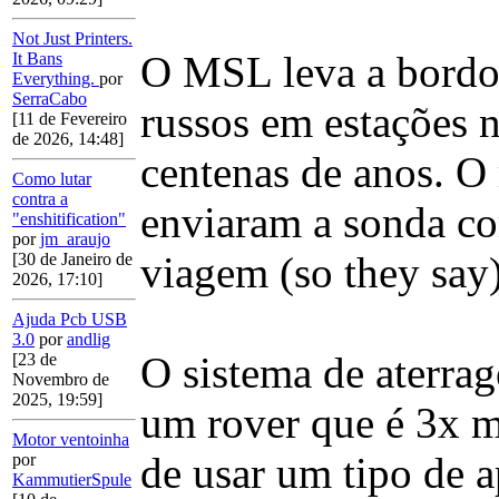
Not Just Printers.
O MSL leva a bordo 
It Bans
Everything.
por
SerraCabo
russos em estações n
[11 de Fevereiro
de 2026, 14:48]
centenas de anos. O 
Como lutar
contra a
enviaram a sonda com
"enshitification"
por
jm_araujo
viagem (so they say)
[30 de Janeiro de
2026, 17:10]
Ajuda Pcb USB
3.0
por
andlig
O sistema de aterrag
[23 de
Novembro de
2025, 19:59]
um rover que é 3x m
Motor ventoinha
de usar um tipo de a
por
KammutierSpule