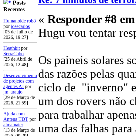
Posts
Recentes
«
Responder #8 em
Humanoide robô
por
josecarlos
Hugu vou tentar res
[05 de Julho de
2026, 19:27]
Heathkit
por
SerraCabo
Os paineis solares s
[25 de Abril de
2026, 12:48]
das razões pelas qua
Desenvolvimento
de projetos com
ciclo de "inverno" e
agentes AI
por
jm_araujo
um dos rovers não c
[29 de Março de
2026, 21:59]
para trabalhar apen
Ajuda com
Antena TDT
por
uma das falhas para 
almamater
[13 de Março de
2026, 09:29]