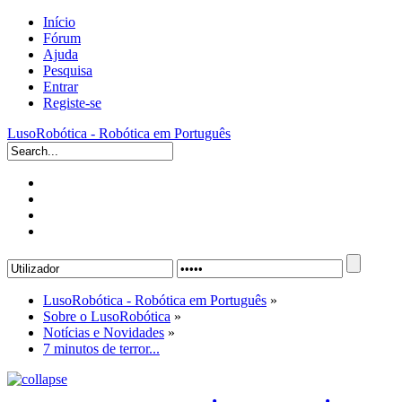
Início
Fórum
Ajuda
Pesquisa
Entrar
Registe-se
LusoRobótica - Robótica em Português
LusoRobótica - Robótica em Português
»
Sobre o LusoRobótica
»
Notícias e Novidades
»
7 minutos de terror...