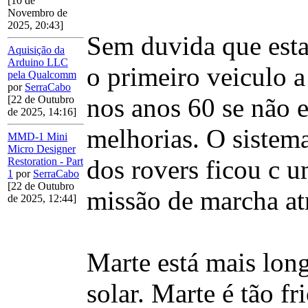
[10 de
Novembro de
2025, 20:43]
Sem duvida que esta
Aquisição da
Arduino LLC
o primeiro veiculo a
pela Qualcomm
por
SerraCabo
nos anos 60 se não e
[22 de Outubro
de 2025, 14:16]
melhorias. O sistem
MMD-1 Mini
Micro Designer
dos rovers ficou c u
Restoration - Part
1
por
SerraCabo
[22 de Outubro
missão de marcha at
de 2025, 12:44]
Marte está mais long
solar. Marte é tão f