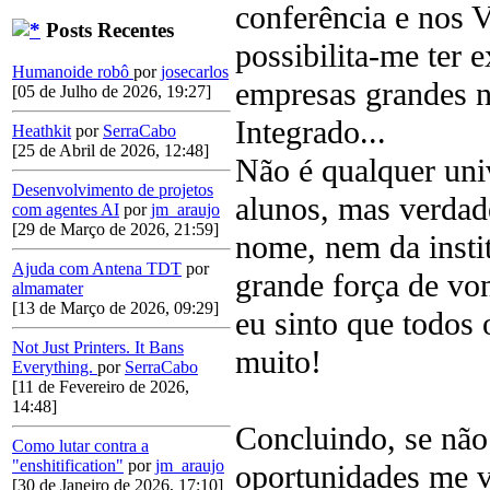
conferência e nos V
Posts Recentes
possibilita-me ter 
Humanoide robô
por
josecarlos
empresas grandes n
[05 de Julho de 2026, 19:27]
Integrado...
Heathkit
por
SerraCabo
[25 de Abril de 2026, 12:48]
Não é qualquer univ
Desenvolvimento de projetos
alunos, mas verdade
com agentes AI
por
jm_araujo
[29 de Março de 2026, 21:59]
nome, nem da insti
Ajuda com Antena TDT
por
grande força de von
almamater
[13 de Março de 2026, 09:29]
eu sinto que todos
Not Just Printers. It Bans
muito!
Everything.
por
SerraCabo
[11 de Fevereiro de 2026,
14:48]
Concluindo, se não
Como lutar contra a
"enshitification"
por
jm_araujo
oportunidades me v
[30 de Janeiro de 2026, 17:10]