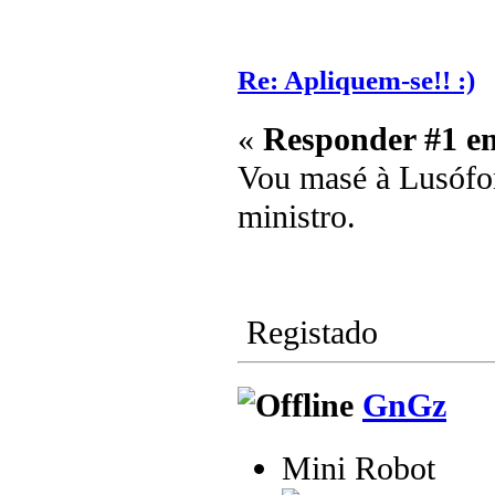
Re: Apliquem-se!! :)
«
Responder #1 e
Vou masé à Lusófon
ministro.
Registado
GnGz
Mini Robot