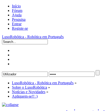
Início
Fórum
Ajuda
Pesquisa
Entrar
Registe-se
LusoRobótica - Robótica em Português
LusoRobótica - Robótica em Português
»
Sobre o LusoRobótica
»
Notícias e Novidades
»
Apliquem-se!! :)