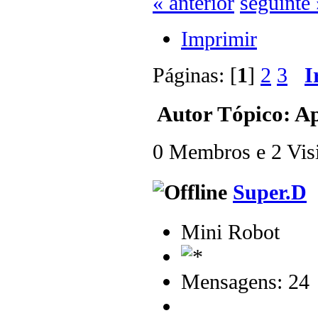
« anterior
seguinte 
Imprimir
Páginas: [
1
]
2
3
I
Autor
Tópico: Ap
0 Membros e 2 Visit
Super.D
Mini Robot
Mensagens: 24