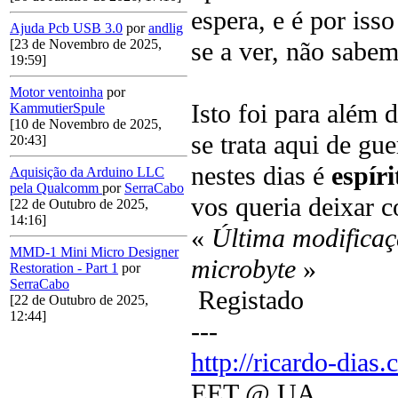
espera, e é por iss
Ajuda Pcb USB 3.0
por
andlig
se a ver, não sabem
[23 de Novembro de 2025,
19:59]
Motor ventoinha
por
Isto foi para além 
KammutierSpule
[10 de Novembro de 2025,
se trata aqui de gu
20:43]
nestes dias é
espíri
Aquisição da Arduino LLC
pela Qualcomm
por
SerraCabo
vos queria deixar 
[22 de Outubro de 2025,
14:16]
«
Última modificaç
MMD-1 Mini Micro Designer
microbyte
»
Restoration - Part 1
por
SerraCabo
Registado
[22 de Outubro de 2025,
12:44]
---
http://ricardo-dias.
EET @ UA