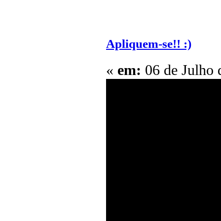
Apliquem-se!! :)
«
em:
06 de Julho 