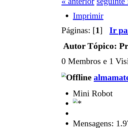
« anterior
seguinte 
Imprimir
Páginas: [
1
]
Ir p
Autor
Tópico: Pr
0 Membros e 1 Visit
almamat
Mini Robot
Mensagens: 1.9