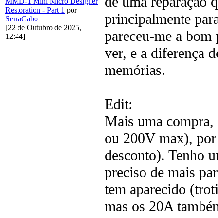
de uma reparação q
MMD-1 Mini Micro Designer
Restoration - Part 1
por
principalmente par
SerraCabo
[22 de Outubro de 2025,
pareceu-me a bom p
12:44]
ver, e a diferença 
memórias.
Edit:
Mais uma compra, 
ou 200V max), por 
desconto). Tenho u
preciso de mais par
tem aparecido (trot
mas os 20A também 