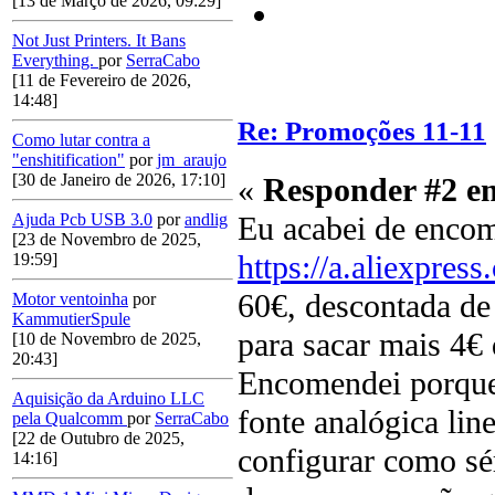
[13 de Março de 2026, 09:29]
Not Just Printers. It Bans
Everything.
por
SerraCabo
[11 de Fevereiro de 2026,
14:48]
Re: Promoções 11-11
Como lutar contra a
"enshitification"
por
jm_araujo
[30 de Janeiro de 2026, 17:10]
«
Responder #2 e
Eu acabei de encom
Ajuda Pcb USB 3.0
por
andlig
[23 de Novembro de 2025,
https://a.aliexpre
19:59]
60€, descontada de 
Motor ventoinha
por
KammutierSpule
para sacar mais 4€ 
[10 de Novembro de 2025,
20:43]
Encomendei porque 
Aquisição da Arduino LLC
fonte analógica li
pela Qualcomm
por
SerraCabo
[22 de Outubro de 2025,
configurar como sér
14:16]