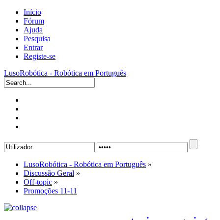
Início
Fórum
Ajuda
Pesquisa
Entrar
Registe-se
LusoRobótica - Robótica em Português
LusoRobótica - Robótica em Português
»
Discussão Geral
»
Off-topic
»
Promoções 11-11