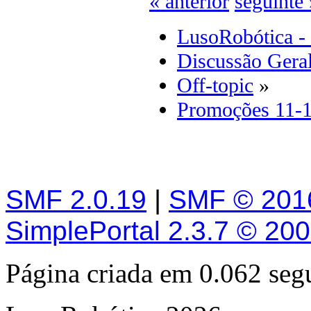
« anterior
seguinte 
LusoRobótica -
Discussão Gera
Off-topic
»
Promoções 11-
SMF 2.0.19
|
SMF © 201
SimplePortal 2.3.7 © 20
Página criada em 0.062 se