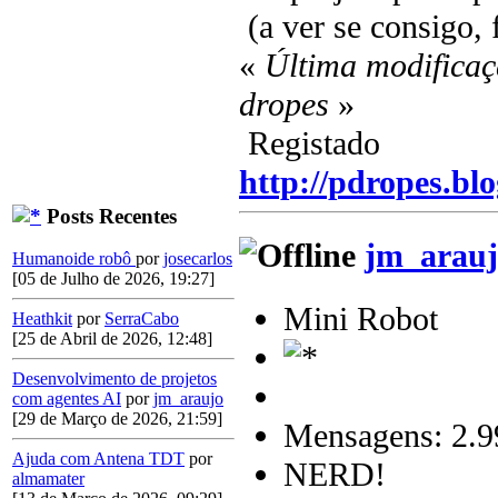
(a ver se consigo, 
«
Última modificaç
dropes
»
Registado
http://pdropes.blo
Posts Recentes
jm_arauj
Humanoide robô
por
josecarlos
[05 de Julho de 2026, 19:27]
Mini Robot
Heathkit
por
SerraCabo
[25 de Abril de 2026, 12:48]
Desenvolvimento de projetos
com agentes AI
por
jm_araujo
[29 de Março de 2026, 21:59]
Mensagens: 2.9
Ajuda com Antena TDT
por
NERD!
almamater