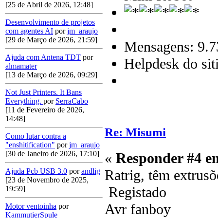
[25 de Abril de 2026, 12:48]
Desenvolvimento de projetos
com agentes AI
por
jm_araujo
[29 de Março de 2026, 21:59]
Mensagens: 9.7
Ajuda com Antena TDT
por
Helpdesk do sit
almamater
[13 de Março de 2026, 09:29]
Not Just Printers. It Bans
Everything.
por
SerraCabo
[11 de Fevereiro de 2026,
14:48]
Re: Misumi
Como lutar contra a
"enshitification"
por
jm_araujo
[30 de Janeiro de 2026, 17:10]
«
Responder #4 e
Ratrig, têm extrus
Ajuda Pcb USB 3.0
por
andlig
[23 de Novembro de 2025,
Registado
19:59]
Avr fanboy
Motor ventoinha
por
KammutierSpule