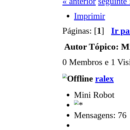
« anterior
seguinte 
Imprimir
Páginas: [
1
]
Ir p
Autor
Tópico: Mi
0 Membros e 1 Visit
ralex
Mini Robot
Mensagens: 76