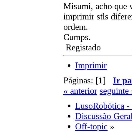
Misumi, acho que v
imprimir stls difer
ordem.
Cumps.
Registado
Imprimir
Páginas: [
1
]
Ir pa
« anterior
seguinte 
LusoRobótica -
Discussão Gera
Off-topic
»