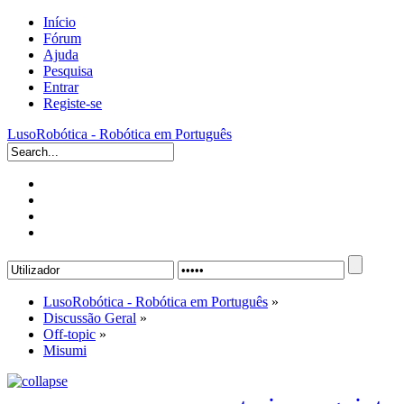
Início
Fórum
Ajuda
Pesquisa
Entrar
Registe-se
LusoRobótica - Robótica em Português
LusoRobótica - Robótica em Português
»
Discussão Geral
»
Off-topic
»
Misumi