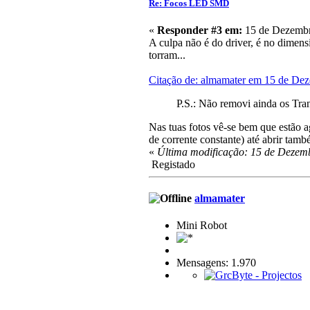
Re: Focos LED SMD
«
Responder #3 em:
15 de Dezembr
A culpa não é do driver, é no dimen
torram...
Citação de: almamater em 15 de De
P.S.: Não removi ainda os Tran
Nas tuas fotos vê-se bem que estão a
de corrente constante) até abrir tamb
«
Última modificação: 15 de Dezemb
Registado
almamater
Mini Robot
Mensagens: 1.970