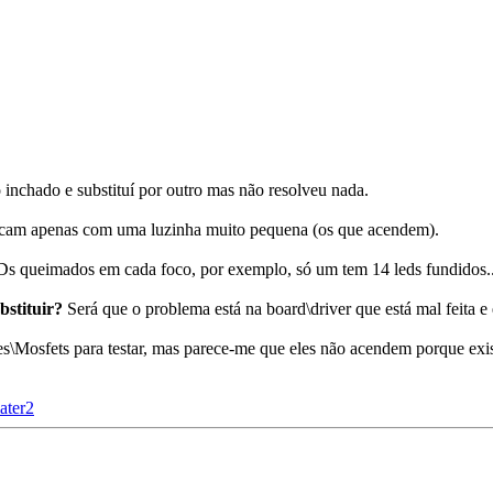
inchado e substituí por outro mas não resolveu nada.
icam apenas com uma luzinha muito pequena (os que acendem).
Ds queimados em cada foco, por exemplo, só um tem 14 leds fundidos.
bstituir?
Será que o problema está na board\driver que está mal feita 
es\Mosfets para testar, mas parece-me que eles não acendem porque exis
ater2