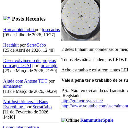
Posts Recentes
Humanoide robô
por
josecarlos
[05 de Julho de 2026, 19:27]
Heathkit
por
SerraCabo
2 deles tinham um condensador meio 
[25 de Abril de 2026, 12:48]
Todos eles não acendem, os LEDs f
Desenvolvimento de projetos
com agentes AI
por
jm_araujo
Acho estranho é existirem tantos LE
[29 de Março de 2026, 21:59]
Vale a pena ter o trabalho de os su
Ajuda com Antena TDT
por
almamater
P.S.: Não removi ainda os Transistor
[13 de Março de 2026, 09:29]
Registado
http://grcbyte.sytes.net/
Not Just Printers. It Bans
http://www.youtube.com/user/almam
Everything.
por
SerraCabo
[11 de Fevereiro de 2026,
14:48]
KammutierSpule
Como lutar contra a