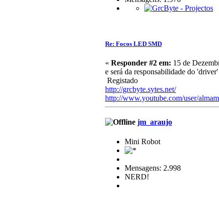
Re: Focos LED SMD
«
Responder #2 em:
15 de Dezembr
e será da responsabilidade do 'driver
Registado
http://grcbyte.sytes.net/
http://www.youtube.com/user/almam
jm_araujo
Mini Robot
Mensagens: 2.998
NERD!