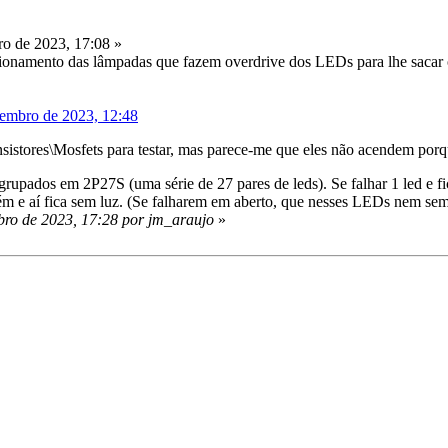
o de 2023, 17:08 »
sionamento das lâmpadas que fazem overdrive dos LEDs para lhe sacar
zembro de 2023, 12:48
sistores\Mosfets para testar, mas parece-me que eles não acendem porqu
grupados em 2P27S (uma série de 27 pares de leds). Se falhar 1 led e fi
ém e aí fica sem luz. (Se falharem em aberto, que nesses LEDs nem sempr
ro de 2023, 17:28 por jm_araujo
»