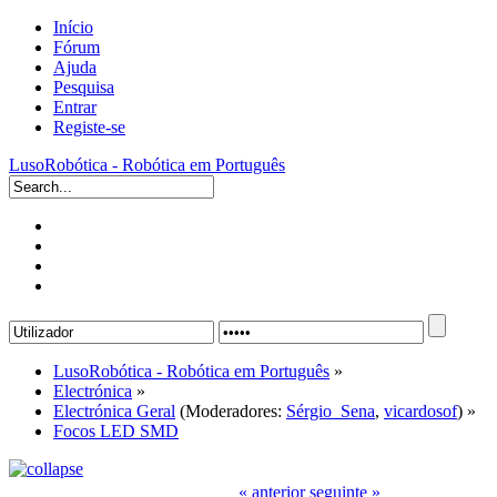
Início
Fórum
Ajuda
Pesquisa
Entrar
Registe-se
LusoRobótica - Robótica em Português
LusoRobótica - Robótica em Português
»
Electrónica
»
Electrónica Geral
(Moderadores:
Sérgio_Sena
,
vicardosof
) »
Focos LED SMD
« anterior
seguinte »