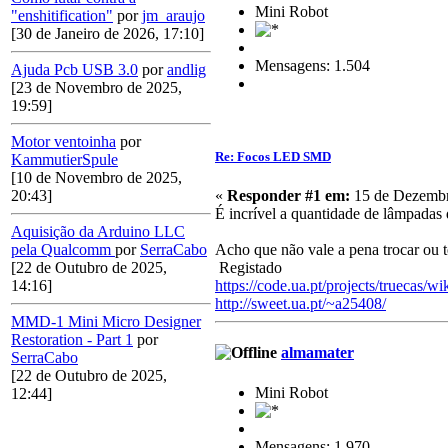
Mini Robot
"enshitification"
por
jm_araujo
[30 de Janeiro de 2026, 17:10]
Mensagens: 1.504
Ajuda Pcb USB 3.0
por
andlig
[23 de Novembro de 2025,
19:59]
Motor ventoinha
por
Re: Focos LED SMD
KammutierSpule
[10 de Novembro de 2025,
«
Responder #1 em:
15 de Dezembr
20:43]
É incrível a quantidade de lâmpadas 
Aquisição da Arduino LLC
Acho que não vale a pena trocar ou te
pela Qualcomm
por
SerraCabo
Registado
[22 de Outubro de 2025,
https://code.ua.pt/projects/truecas/wi
14:16]
http://sweet.ua.pt/~a25408/
MMD-1 Mini Micro Designer
Restoration - Part 1
por
almamater
SerraCabo
[22 de Outubro de 2025,
Mini Robot
12:44]
Mensagens: 1.970