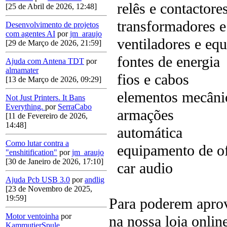
relês e contactore
[25 de Abril de 2026, 12:48]
transformadores e
Desenvolvimento de projetos
com agentes AI
por
jm_araujo
ventiladores e eq
[29 de Março de 2026, 21:59]
fontes de energia
Ajuda com Antena TDT
por
almamater
fios e cabos
[13 de Março de 2026, 09:29]
elementos mecâni
Not Just Printers. It Bans
Everything.
por
SerraCabo
armações
[11 de Fevereiro de 2026,
14:48]
automática
Como lutar contra a
equipamento de of
"enshitification"
por
jm_araujo
[30 de Janeiro de 2026, 17:10]
car audio
Ajuda Pcb USB 3.0
por
andlig
[23 de Novembro de 2025,
19:59]
Para poderem apro
Motor ventoinha
por
na nossa loja onlin
KammutierSpule