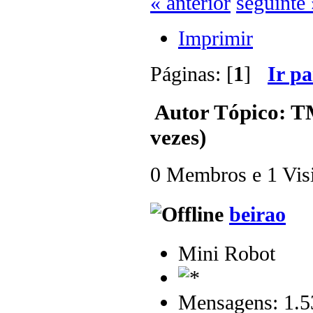
« anterior
seguinte 
Imprimir
Páginas: [
1
]
Ir p
Autor
Tópico: T
vezes)
0 Membros e 1 Visit
beirao
Mini Robot
Mensagens: 1.5