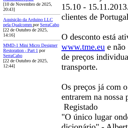
[10 de Novembro de 2025,
15.10 - 15.11.2013.
20:43]
clientes de Portugal
Aquisição da Arduino LLC
pela Qualcomm
por
SerraCabo
[22 de Outubro de 2025,
O desconto está at
14:16]
www.tme.eu
e não 
MMD-1 Mini Micro Designer
Restoration - Part 1
por
de preços individua
SerraCabo
[22 de Outubro de 2025,
transporte.
12:44]
Os preços já com o 
entrarem na nossa
Registado
"O único lugar ond
dicionário" - Albert