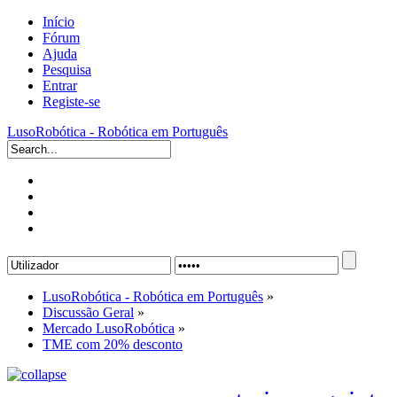
Início
Fórum
Ajuda
Pesquisa
Entrar
Registe-se
LusoRobótica - Robótica em Português
LusoRobótica - Robótica em Português
»
Discussão Geral
»
Mercado LusoRobótica
»
TME com 20% desconto