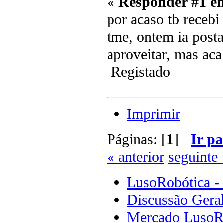
«
Responder #1 e
por acaso tb recebi
tme, ontem ia posta
aproveitar, mas ac
Registado
Imprimir
Páginas: [
1
]
Ir pa
« anterior
seguinte 
LusoRobótica -
Discussão Gera
Mercado LusoR