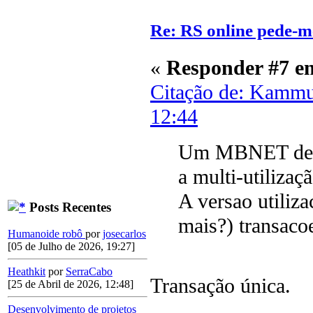
Re: RS online pede-m
«
Responder #7 e
Citação de: Kammu
12:44
Um MBNET de ut
a multi-utilizaç
A versao utiliz
Posts Recentes
mais?) transac
Humanoide robô
por
josecarlos
[05 de Julho de 2026, 19:27]
Heathkit
por
SerraCabo
Transação única.
[25 de Abril de 2026, 12:48]
Desenvolvimento de projetos