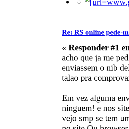
Re: RS online pede-m
«
Responder #1 e
acho que ja me pe
enviassem o nib del
talao pra comprova
Em vez alguma envi
ninguem! e nos site
vejo smp se tem um
no site Ou browser