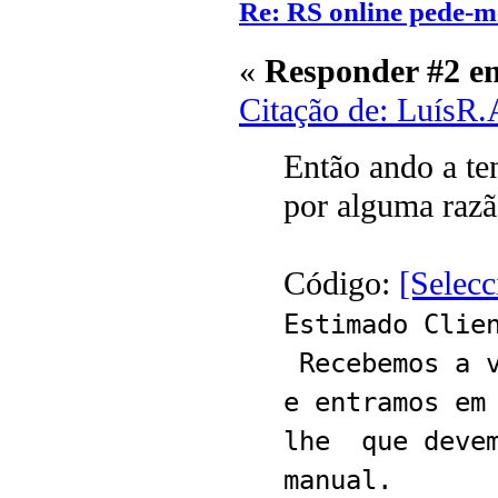
Re: RS online pede-m
«
Responder #2 e
Citação de: LuísR
Então ando a te
por alguma raz
Código:
[Selecc
Estimado Clie
Recebemos a v
e entramos em
lhe que devem
manual.