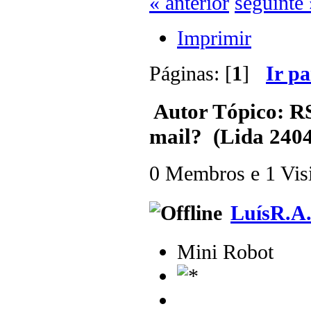
« anterior
seguinte 
Imprimir
Páginas: [
1
]
Ir p
Autor
Tópico: RS
mail? (Lida 2404
0 Membros e 1 Visit
LuísR.A
Mini Robot