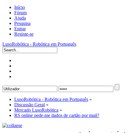
Início
Fórum
Ajuda
Pesquisa
Entrar
Registe-se
LusoRobótica - Robótica em Português
LusoRobótica - Robótica em Português
»
Discussão Geral
»
Mercado LusoRobótica
»
RS online pede-me dados de cartão por mail?