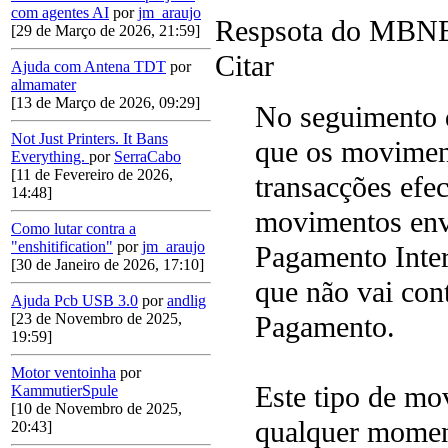
com agentes AI
por
jm_araujo
Respsota do MBNET
[29 de Março de 2026, 21:59]
Citar
Ajuda com Antena TDT
por
almamater
[13 de Março de 2026, 09:29]
No seguimento 
Not Just Printers. It Bans
que os moviment
Everything.
por
SerraCabo
[11 de Fevereiro de 2026,
transacções efec
14:48]
movimentos envi
Como lutar contra a
"enshitification"
por
jm_araujo
Pagamento Intern
[30 de Janeiro de 2026, 17:10]
que não vai con
Ajuda Pcb USB 3.0
por
andlig
[23 de Novembro de 2025,
Pagamento.
19:59]
Motor ventoinha
por
Este tipo de mo
KammutierSpule
[10 de Novembro de 2025,
qualquer moment
20:43]