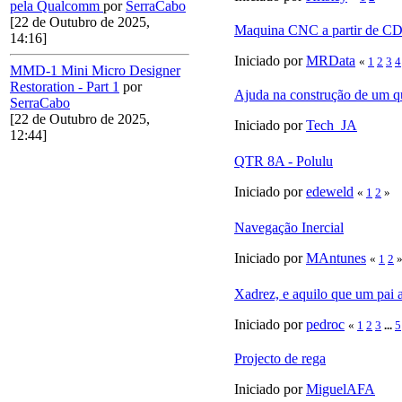
pela Qualcomm
por
SerraCabo
[22 de Outubro de 2025,
Maquina CNC a partir de C
14:16]
Iniciado por
MRData
«
1
2
3
4
MMD-1 Mini Micro Designer
Restoration - Part 1
por
Ajuda na construção de um q
SerraCabo
[22 de Outubro de 2025,
Iniciado por
Tech_JA
12:44]
QTR 8A - Polulu
Iniciado por
edeweld
«
1
2
»
Navegação Inercial
Iniciado por
MAntunes
«
1
2
Xadrez, e aquilo que um pai 
Iniciado por
pedroc
«
1
2
3
...
5
Projecto de rega
Iniciado por
MiguelAFA