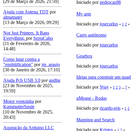
[29 de Março de 2026, 21:59]
Iniciado por
pedrocas98
Ajuda com Antena TDT
por
My arm
almamater
[13 de Março de 2026, 09:29]
Iniciado por
josecarlos
«
1
2
»
Not Just Printers. It Bans
Carro autónomo
Everything.
por
SerraCabo
[11 de Fevereiro de 2026,
Iniciado por
josecarlos
14:48]
Gearbox
Como lutar contra a
"enshitification"
por
jm_araujo
Iniciado por
josecarlos
[30 de Janeiro de 2026, 17:10]
Ideias para construir um qua
Ajuda Pcb USB 3.0
por
andlig
[23 de Novembro de 2025,
Iniciado por
Njay
«
1
2
3
...
7
»
19:59]
uMouse - Rodas
Motor ventoinha
por
KammutierSpule
Iniciado por
ricardo-reis
«
1
2
[10 de Novembro de 2025,
20:43]
Mapping and Search
Aquisição da Arduino LLC
Iniciado por
Kristey
«
1
2
»