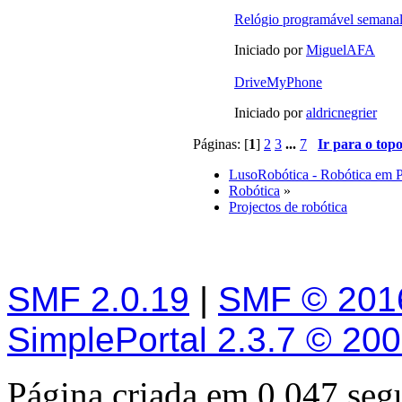
Relógio programável semana
Iniciado por
MiguelAFA
DriveMyPhone
Iniciado por
aldricnegrier
Páginas: [
1
]
2
3
...
7
Ir para o top
LusoRobótica - Robótica em 
Robótica
»
Projectos de robótica
SMF 2.0.19
|
SMF © 201
SimplePortal 2.3.7 © 20
Página criada em 0.047 se