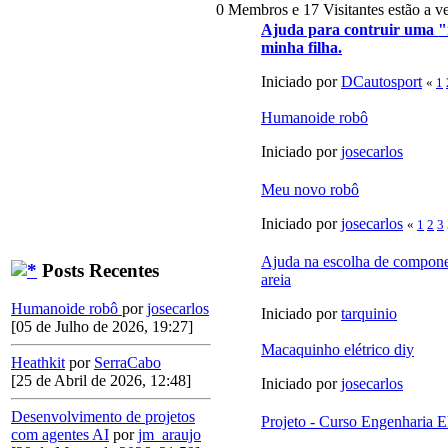
0 Membros e 17 Visitantes estão a ve
Ajuda para contruir uma "m
minha filha.
Iniciado por
DCautosport
«
1
Humanoide robô
Iniciado por
josecarlos
Meu novo robô
Iniciado por
josecarlos
«
1
2
3
Ajuda na escolha de compone
Posts Recentes
areia
Humanoide robô
por
josecarlos
Iniciado por
tarquinio
[05 de Julho de 2026, 19:27]
Macaquinho elétrico diy
Heathkit
por
SerraCabo
[25 de Abril de 2026, 12:48]
Iniciado por
josecarlos
Desenvolvimento de projetos
Projeto - Curso Engenharia E
com agentes AI
por
jm_araujo