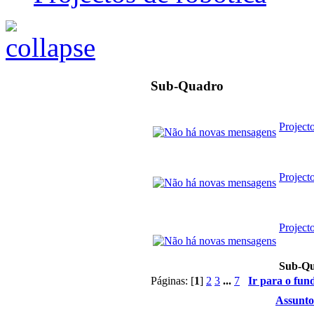
Sub-Quadro
Project
Project
Project
Sub-Q
Páginas: [
1
]
2
3
...
7
Ir para o fun
Assunto