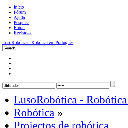
Início
Fórum
Ajuda
Pesquisa
Entrar
Registe-se
LusoRobótica - Robótica em Português
LusoRobótica - Robótica
Robótica
»
Projectos de robótica