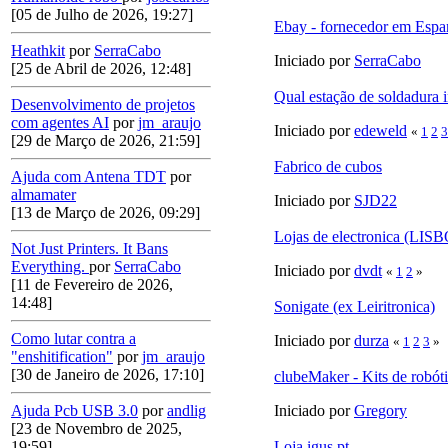
[05 de Julho de 2026, 19:27]
Ebay - fornecedor em Esp
Heathkit
por
SerraCabo
Iniciado por
SerraCabo
[25 de Abril de 2026, 12:48]
Qual estação de soldadura 
Desenvolvimento de projetos
com agentes AI
por
jm_araujo
Iniciado por
edeweld
«
1
2
3
[29 de Março de 2026, 21:59]
Fabrico de cubos
Ajuda com Antena TDT
por
almamater
Iniciado por
SJD22
[13 de Março de 2026, 09:29]
Lojas de electronica (LIS
Not Just Printers. It Bans
Everything.
por
SerraCabo
Iniciado por
dvdt
«
1
2
»
[11 de Fevereiro de 2026,
14:48]
Sonigate (ex Leiritronica)
Como lutar contra a
Iniciado por
durza
«
1
2
3
»
"enshitification"
por
jm_araujo
[30 de Janeiro de 2026, 17:10]
clubeMaker - Kits de robóti
Iniciado por
Gregory
Ajuda Pcb USB 3.0
por
andlig
[23 de Novembro de 2025,
Loja igus.pt
19:59]