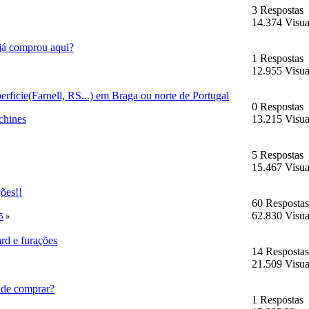
3 Respostas
14.374 Visua
já comprou aqui?
1 Respostas
12.955 Visua
erficie(Farnell, RS...) em Braga ou norte de Portugal
0 Respostas
chines
13.215 Visua
5 Respostas
15.467 Visua
ões!!
60 Respostas
62.830 Visua
5
»
rd e furações
14 Respostas
21.509 Visua
de comprar?
1 Respostas