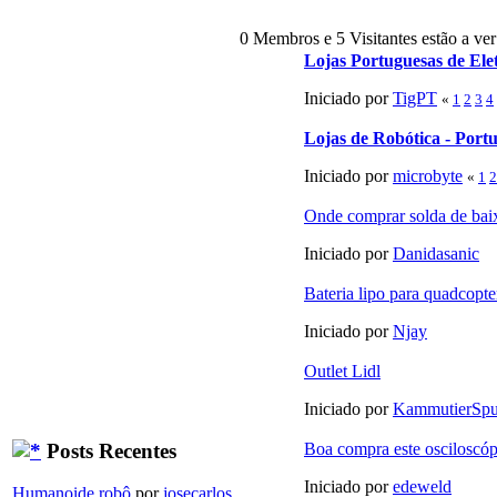
0 Membros e 5 Visitantes estão a ver
Lojas Portuguesas de Ele
Iniciado por
TigPT
«
1
2
3
4
Lojas de Robótica - Port
Iniciado por
microbyte
«
1
2
Onde comprar solda de bai
Iniciado por
Danidasanic
Bateria lipo para quadcopte
Iniciado por
Njay
Outlet Lidl
Iniciado por
KammutierSpu
Posts Recentes
Boa compra este osciloscóp
Iniciado por
edeweld
Humanoide robô
por
josecarlos