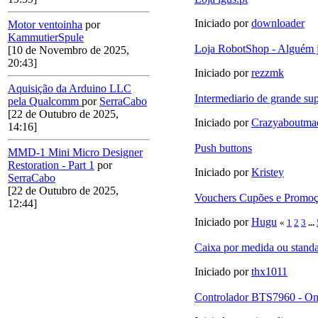
Iniciado por
downloader
Motor ventoinha
por
KammutierSpule
Loja RobotShop - Alguém 
[10 de Novembro de 2025,
20:43]
Iniciado por
rezzmk
Aquisição da Arduino LLC
Intermediario de grande sup
pela Qualcomm
por
SerraCabo
[22 de Outubro de 2025,
Iniciado por
Crazyaboutma
14:16]
Push buttons
MMD-1 Mini Micro Designer
Restoration - Part 1
por
Iniciado por
Kristey
SerraCabo
[22 de Outubro de 2025,
Vouchers Cupões e Promoç
12:44]
Iniciado por
Hugu
«
1
2
3
...
Caixa por medida ou standa
Iniciado por
thx1011
Controlador BTS7960 - On