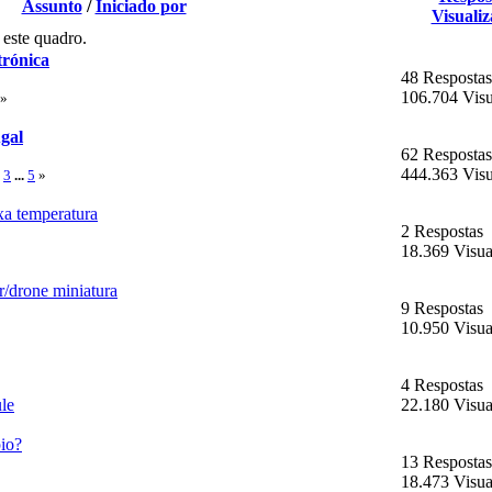
Assunto
/
Iniciado por
Visualiz
 este quadro.
trónica
48 Respostas
106.704 Visu
»
ugal
62 Respostas
444.363 Visu
3
...
5
»
xa temperatura
2 Respostas
18.369 Visua
r/drone miniatura
9 Respostas
10.950 Visua
4 Respostas
le
22.180 Visua
io?
13 Respostas
18.473 Visua