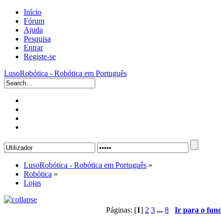
Início
Fórum
Ajuda
Pesquisa
Entrar
Registe-se
LusoRobótica - Robótica em Português
LusoRobótica - Robótica em Português
»
Robótica
»
Lojas
Páginas: [
1
]
2
3
...
8
Ir para o fun