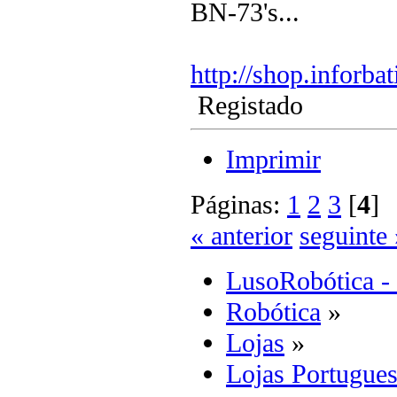
BN-73's...
http://shop.inforbati
Registado
Imprimir
Páginas:
1
2
3
[
4
« anterior
seguinte 
LusoRobótica -
Robótica
»
Lojas
»
Lojas Portugues