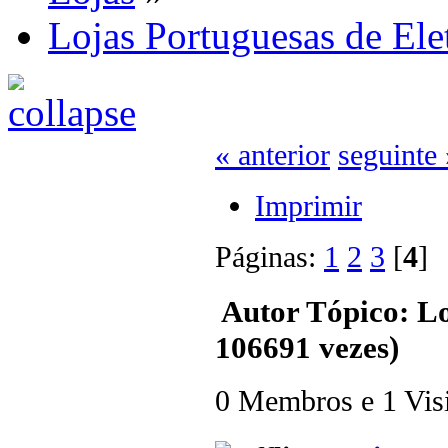
Lojas Portuguesas de Ele
« anterior
seguinte 
Imprimir
Páginas:
1
2
3
[
4
Autor
Tópico: Lo
106691 vezes)
0 Membros e 1 Visit