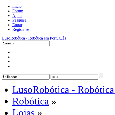
Início
Fórum
Ajuda
Pesquisa
Entrar
Registe-se
LusoRobótica - Robótica em Português
LusoRobótica - Robótica
Robótica
»
Lojas
»