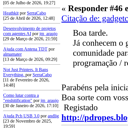
[05 de Julho de 2026, 19:27]
«
Responder #46 
Heathkit
por
SerraCabo
Citação de: gadget
[25 de Abril de 2026, 12:48]
Desenvolvimento de projetos
Boa tarde.
com agentes AI
por
jm_araujo
[29 de Março de 2026, 21:59]
Já conhecem o g
Ajuda com Antena TDT
por
comunidade para
almamater
[13 de Março de 2026, 09:29]
programação / r
Not Just Printers. It Bans
Everything.
por
SerraCabo
[11 de Fevereiro de 2026,
Parabéns pela inicia
14:48]
Boa sorte com voss
Como lutar contra a
"enshitification"
por
jm_araujo
Registado
[30 de Janeiro de 2026, 17:10]
http://pdropes.blo
Ajuda Pcb USB 3.0
por
andlig
[23 de Novembro de 2025,
19:59]