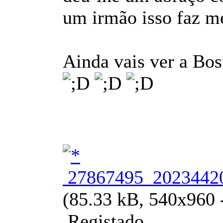
um irmão isso faz me
Ainda vais ver a Bo
27867495_20234420
(85.33 kB, 540x960 -
Registado