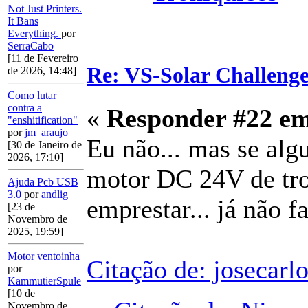
Not Just Printers.
It Bans
Everything.
por
SerraCabo
[11 de Fevereiro
Re: VS-Solar Challeng
de 2026, 14:48]
Como lutar
contra a
«
Responder #22 e
"enshitification"
por
jm_araujo
Eu não... mas se algu
[30 de Janeiro de
2026, 17:10]
motor DC 24V de trot
Ajuda Pcb USB
3.0
por
andlig
emprestar... já não fa
[23 de
Novembro de
2025, 19:59]
Motor ventoinha
Citação de: josecarl
por
KammutierSpule
[10 de
Novembro de