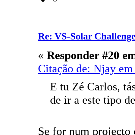
Re: VS-Solar Challeng
«
Responder #20 e
Citação de: Njay em 
E tu Zé Carlos, tá
de ir a este tipo 
Se for num projecto c