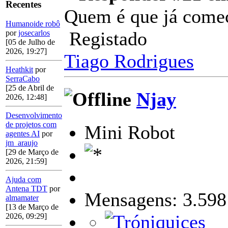
Recentes
Quem é que já come
Humanoide robô
Registado
por
josecarlos
[05 de Julho de
2026, 19:27]
Tiago Rodrigues
Heathkit
por
SerraCabo
[25 de Abril de
Njay
2026, 12:48]
Desenvolvimento
de projetos com
Mini Robot
agentes AI
por
jm_araujo
[29 de Março de
2026, 21:59]
Ajuda com
Antena TDT
por
Mensagens: 3.598
almamater
[13 de Março de
2026, 09:29]