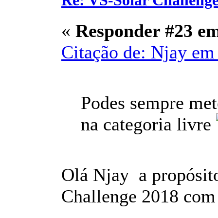
Re: VS-Solar Challeng
«
Responder #23 e
Citação de: Njay em 
Podes sempre mete
na categoria livre
Olá Njay a propósit
Challenge 2018 com o