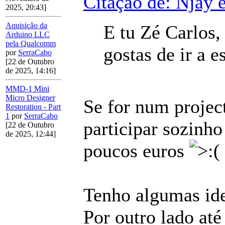
Citação de: Njay 
2025, 20:43]
Aquisição da
E tu Zé Carlos, 
Arduino LLC
pela Qualcomm
gostas de ir a 
por
SerraCabo
[22 de Outubro
de 2025, 14:16]
MMD-1 Mini
Micro Designer
Se for num project
Restoration - Part
1
por
SerraCabo
participar sozinho
[22 de Outubro
de 2025, 12:44]
poucos euros
Tenho algumas ide
Por outro lado at