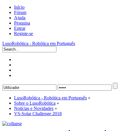
Início
Fórum
Ajuda
Pesquisa
Entrar
Registe-se
LusoRobótica - Robótica em Português
LusoRobótica - Robótica em Português
»
Sobre o LusoRobótica
»
Notícias e Novidades
»
VS-Solar Challenge 2018