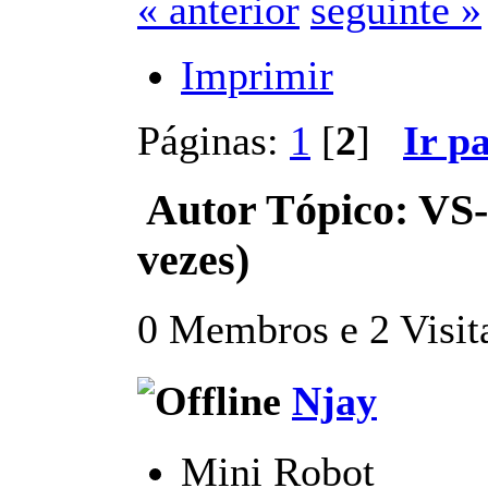
« anterior
seguinte »
Imprimir
Páginas:
1
[
2
]
Ir p
Autor
Tópico: VS-
vezes)
0 Membros e 2 Visita
Njay
Mini Robot