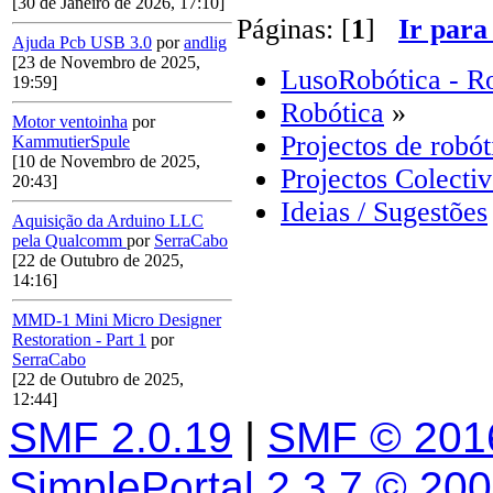
[30 de Janeiro de 2026, 17:10]
Páginas: [
1
]
Ir para
Ajuda Pcb USB 3.0
por
andlig
[23 de Novembro de 2025,
LusoRobótica - R
19:59]
Robótica
»
Motor ventoinha
por
Projectos de robót
KammutierSpule
[10 de Novembro de 2025,
Projectos Colecti
20:43]
Ideias / Sugestões
Aquisição da Arduino LLC
pela Qualcomm
por
SerraCabo
[22 de Outubro de 2025,
14:16]
MMD-1 Mini Micro Designer
Restoration - Part 1
por
SerraCabo
[22 de Outubro de 2025,
12:44]
SMF 2.0.19
|
SMF © 201
SimplePortal 2.3.7 © 20