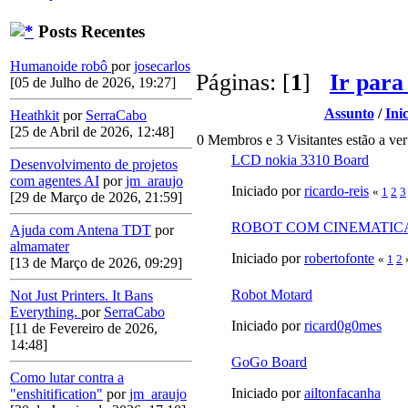
Posts Recentes
Humanoide robô
por
josecarlos
Páginas: [
1
]
Ir para
[05 de Julho de 2026, 19:27]
Assunto
/
Ini
Heathkit
por
SerraCabo
[25 de Abril de 2026, 12:48]
0 Membros e 3 Visitantes estão a ver
LCD nokia 3310 Board
Desenvolvimento de projetos
com agentes AI
por
jm_araujo
Iniciado por
ricardo-reis
«
1
2
3
[29 de Março de 2026, 21:59]
ROBOT COM CINEMATIC
Ajuda com Antena TDT
por
almamater
Iniciado por
robertofonte
«
1
2
[13 de Março de 2026, 09:29]
Robot Motard
Not Just Printers. It Bans
Everything.
por
SerraCabo
Iniciado por
ricard0g0mes
[11 de Fevereiro de 2026,
14:48]
GoGo Board
Como lutar contra a
Iniciado por
ailtonfacanha
"enshitification"
por
jm_araujo