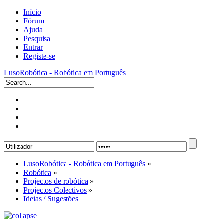
Início
Fórum
Ajuda
Pesquisa
Entrar
Registe-se
LusoRobótica - Robótica em Português
LusoRobótica - Robótica em Português
»
Robótica
»
Projectos de robótica
»
Projectos Colectivos
»
Ideias / Sugestões