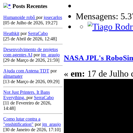
Posts Recentes
Mensagens: 5.3
Humanoide robô
por
josecarlos
[05 de Julho de 2026, 19:27]
Heathkit
por
SerraCabo
[25 de Abril de 2026, 12:48]
Desenvolvimento de projetos
com agentes AI
por
jm_araujo
NASA JPL's RoboSim
[29 de Março de 2026, 21:59]
Ajuda com Antena TDT
por
«
em:
17 de Julho 
almamater
[13 de Março de 2026, 09:29]
Not Just Printers. It Bans
Everything.
por
SerraCabo
[11 de Fevereiro de 2026,
14:48]
Como lutar contra a
"enshitification"
por
jm_araujo
[30 de Janeiro de 2026, 17:10]