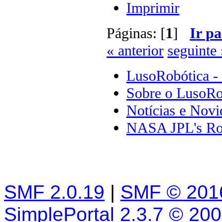
Imprimir
Páginas: [
1
]
Ir pa
« anterior
seguinte 
LusoRobótica -
Sobre o LusoRo
Notícias e Novi
NASA JPL's Ro
SMF 2.0.19
|
SMF © 201
SimplePortal 2.3.7 © 20