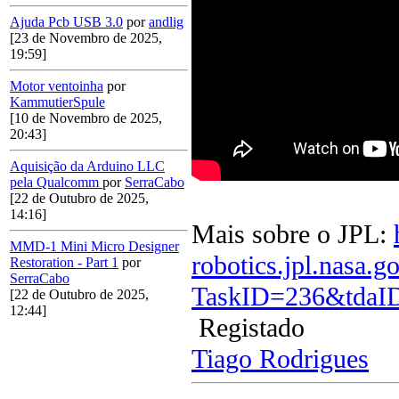
Ajuda Pcb USB 3.0
por
andlig
[23 de Novembro de 2025,
19:59]
Motor ventoinha
por
KammutierSpule
[10 de Novembro de 2025,
20:43]
Aquisição da Arduino LLC
pela Qualcomm
por
SerraCabo
[22 de Outubro de 2025,
14:16]
Mais sobre o JPL:
MMD-1 Mini Micro Designer
robotics.jpl.nasa.
Restoration - Part 1
por
SerraCabo
TaskID=236&tdaI
[22 de Outubro de 2025,
12:44]
Registado
Tiago Rodrigues