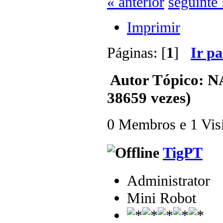
« anterior
seguinte 
Imprimir
Páginas: [
1
]
Ir p
Autor
Tópico: N
38659 vezes)
0 Membros e 1 Visit
TigPT
Administrator
Mini Robot