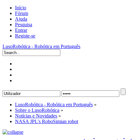
Início
Fórum
Ajuda
Pesquisa
Entrar
Registe-se
LusoRobótica - Robótica em Português
LusoRobótica - Robótica em Português
»
Sobre o LusoRobótica
»
Notícias e Novidades
»
NASA JPL's RoboSimian robot