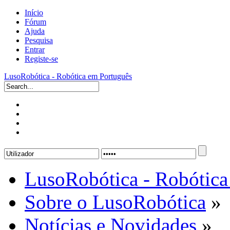
Início
Fórum
Ajuda
Pesquisa
Entrar
Registe-se
LusoRobótica - Robótica em Português
LusoRobótica - Robótica
Sobre o LusoRobótica
»
Notícias e Novidades
»