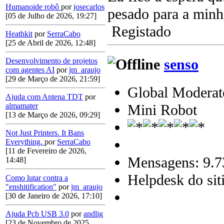
Humanoide robô
por
josecarlos
pesado para a minh
[05 de Julho de 2026, 19:27]
Registado
Heathkit
por
SerraCabo
[25 de Abril de 2026, 12:48]
senso
Desenvolvimento de projetos
com agentes AI
por
jm_araujo
[29 de Março de 2026, 21:59]
Global Moderat
Ajuda com Antena TDT
por
Mini Robot
almamater
[13 de Março de 2026, 09:29]
Not Just Printers. It Bans
Everything.
por
SerraCabo
[11 de Fevereiro de 2026,
Mensagens: 9.7
14:48]
Helpdesk do sit
Como lutar contra a
"enshitification"
por
jm_araujo
[30 de Janeiro de 2026, 17:10]
Ajuda Pcb USB 3.0
por
andlig
[23 de Novembro de 2025,