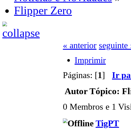
Flipper Zero
« anterior
seguinte 
Imprimir
Páginas: [
1
]
Ir p
Autor
Tópico: Fl
0 Membros e 1 Visit
TigPT