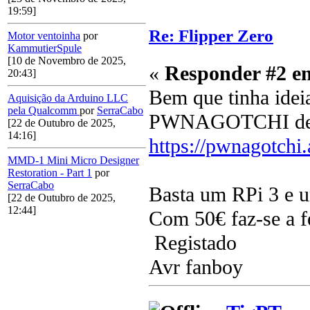
19:59]
Re: Flipper Zero
Motor ventoinha
por
KammutierSpule
[10 de Novembro de 2025,
«
Responder #2 e
20:43]
Bem que tinha ideia 
Aquisição da Arduino LLC
pela Qualcomm
por
SerraCabo
PWNAGOTCHI deve 
[22 de Outubro de 2025,
14:16]
https://pwnagotchi.
MMD-1 Mini Micro Designer
Restoration - Part 1
por
SerraCabo
Basta um RPi 3 e u
[22 de Outubro de 2025,
12:44]
Com 50€ faz-se a fe
Registado
Avr fanboy